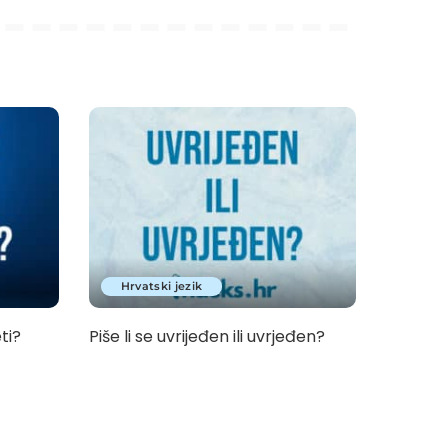
Hrvatski jezik
eti?
Piše li se uvrijeđen ili uvrjeđen?