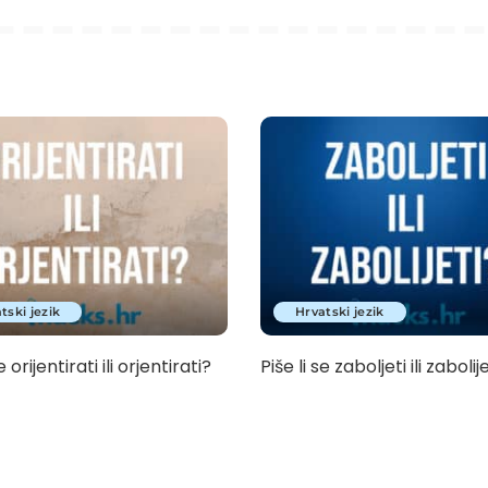
tski jezik
Hrvatski jezik
e orijentirati ili orjentirati?
Piše li se zaboljeti ili zabolij