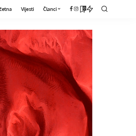
0
četna
Vijesti
Članci