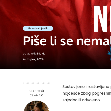
Hrvatski jezik
Piše li se nema
objavio/la
M. H.
Posted
4 ožujka, 2024
by
Sastavljeno i rastavljeno 
SLJEDEĆI
najčešće zbog pogrešnih i
ČLANAK
zajedno ili odvojeno.