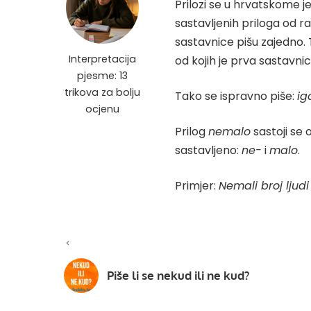
Prilozi se u hrvatskome je
sastavljenih priloga od ra
sastavnice pišu zajedno. 
Interpretacija
od kojih je prva sastavnica
pjesme: 13
trikova za bolju
Tako se ispravno piše:
ig
ocjenu
Prilog
nemalo
sastoji se 
sastavljeno:
ne-
i
malo
.
Primjer:
Nemali broj ljudi
Piše li se nekud ili ne kud?