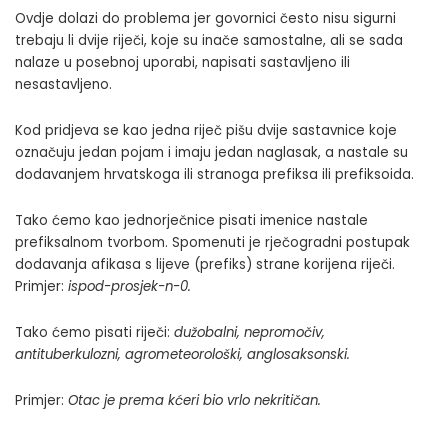
Ovdje dolazi do problema jer govornici često nisu sigurni
trebaju li dvije riječi, koje su inače samostalne, ali se sada
nalaze u posebnoj uporabi, napisati sastavljeno ili
nesastavljeno.
Kod pridjeva se kao jedna riječ pišu dvije sastavnice koje
označuju jedan pojam i imaju jedan naglasak, a nastale su
dodavanjem hrvatskoga ili stranoga prefiksa ili prefiksoida.
Tako ćemo kao jednorječnice pisati imenice nastale
prefiksalnom tvorbom. Spomenuti je rječogradni postupak
dodavanja afikasa s lijeve (prefiks) strane korijena riječi.
Primjer:
ispod-prosjek-n-0
.
Tako ćemo pisati riječi:
dužobalni, nepromočiv,
antituberkulozni, agrometeorološki
,
anglosaksonski.
Primjer:
Otac je prema kćeri bio vrlo nekritičan.