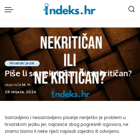
Hrvatski jezik
Piše li se nekritičan ili ne kritičan?
objavio/la
M. H.
Posted
29 veljače, 2024
by
Sastavljeno i nesastavljeno pisanje nerijetko je problem u
hrvatskom jeziku jer, najčešće zbog pogrešnih izgovora, ne
znamo bismo li neke riječi napisali zajedno ili odvojeno.