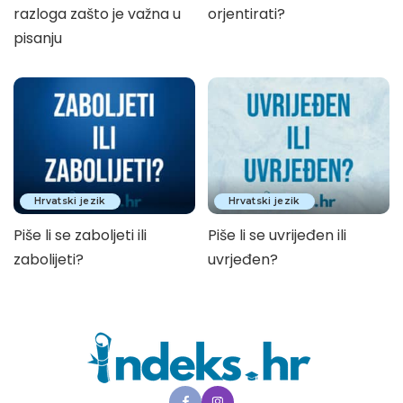
razloga zašto je važna u
orjentirati?
pisanju
Hrvatski jezik
Hrvatski jezik
Piše li se zaboljeti ili
Piše li se uvrijeđen ili
zabolijeti?
uvrjeđen?