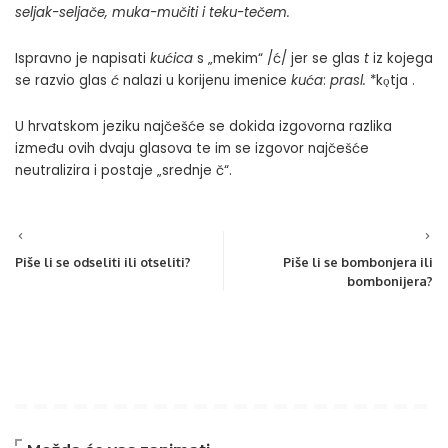
seljak-seljače, muka-mučiti i teku-tečem.
Ispravno je napisati
kućica
s „mekim“ /ć/ jer se glas
t
iz kojega
se razvio glas
ć
nalazi u korijenu imenice
kuća
:
prasl.
*kǫtja .
U hrvatskom jeziku najčešće se dokida izgovorna razlika
između ovih dvaju glasova te im se izgovor najčešće
neutralizira i postaje „srednje č“.
Piše li se odseliti ili otseliti?
Piše li se bombonjera ili
bombonijera?