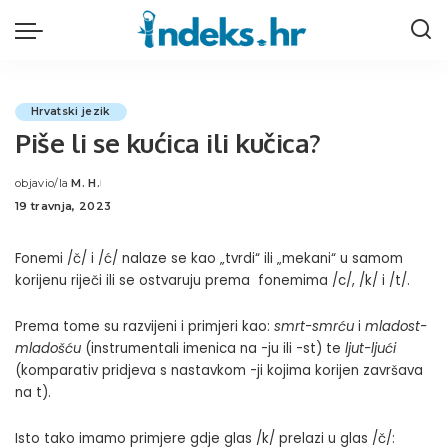
Hrvatski jezik
Piše li se kućica ili kučica?
objavio/la
M. H.
Posted
19 travnja, 2023
by
Fonemi /č/ i /ć/ nalaze se kao „tvrdi“ ili „mekani“ u samom
korijenu riječi ili se ostvaruju prema fonemima /c/, /k/ i /t/.
Prema tome su razvijeni i primjeri kao:
smrt-smrću
i
mladost-
mladošću
(instrumentali imenica na -ju ili -st) te
ljut-ljući
(komparativ pridjeva s nastavkom -ji kojima korijen završava
na t).
Isto tako imamo primjere gdje glas /k/ prelazi u glas /č/: