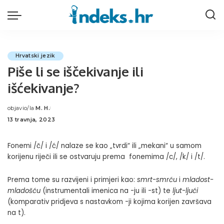
Hrvatski jezik
Piše li se iščekivanje ili
išćekivanje?
objavio/la
M. H.
Posted
13 travnja, 2023
by
Fonemi /č/ i /ć/ nalaze se kao „tvrdi“ ili „mekani“ u samom
korijenu riječi ili se ostvaruju prema fonemima /c/, /k/ i /t/.
Prema tome su razvijeni i primjeri kao:
smrt-smrću
i
mladost-
mladošću
(instrumentali imenica na -ju ili -st) te
ljut-ljući
(komparativ pridjeva s nastavkom -ji kojima korijen završava
na t).