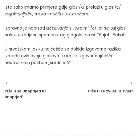
Isto tako imamo primjere gdje glas /k/ prelazi u glas /č/:
seljak-seljače, muka-mučiti i teku-tečem.
Ispravno je napisati
iščekivanje
s „tvrdim“ /č/ jer se taj glas
nalazi u korijenu spomenutog glagola:
prasl.
*čajati: čekati.
U hrvatskom jeziku najčešće se dokida izgovorna razlika
između ovih dvaju glasova te im se izgovor najčešće
neutralizira i postaje „srednje č“.
Piše li se unaprijed ili
Piše li se zvijer ili zvjer?
unaprjed?