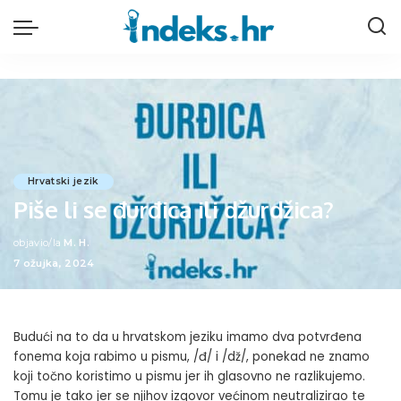
Hrvatski jezik
Piše li se đurđica ili džurdžica?
objavio/la
M. H.
Posted
7 ožujka, 2024
by
Budući na to da u hrvatskom jeziku imamo dva potvrđena
fonema koja rabimo u pismu, /đ/ i /dž/, ponekad ne znamo
koji točno koristimo u pismu jer ih glasovno ne razlikujemo.
Tomu je tako jer se njihov izgovor većinom neutralizirao te