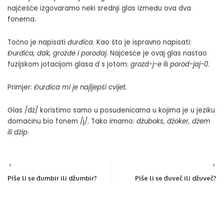
najčešće izgovaramo neki srednji glas između ova dva
fonema.
Točno je napisati
đurđica
. Kao što je ispravno napisati:
Đurđica, đak, grožđe i porođaj
. Najčešće je ovaj glas nastao
fuzijskom jotacijom glasa
d
s jotom:
grozd-j-e
ili
porod-jaj-0
.
Primjer:
Đurđica mi je najljepši cvijet.
Glas /dž/ koristimo samo u posuđenicama u kojima je u jeziku
domaćinu bio fonem /j/. Tako imamo:
džuboks, džoker, džem
ili džip
.
Piše li se đumbir ili džumbir?
Piše li se đuveč ili džuveč?