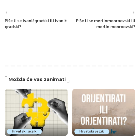
Piše li se ivanićgradski ili ivanić
Piše li se merlinmonroovski ili
gradski?
merlin monroovski?
Možda će vas zanimati
Hrvatski jezik
Hrvatski jezik