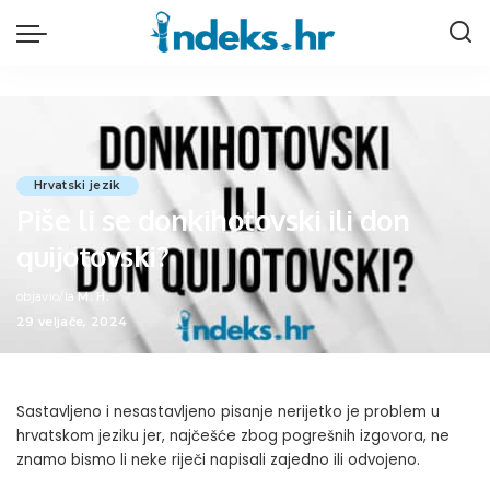
Hrvatski jezik
Piše li se donkihotovski ili don
quijotovski?
objavio/la
M. H.
Posted
29 veljače, 2024
by
Sastavljeno i nesastavljeno pisanje nerijetko je problem u
hrvatskom jeziku jer, najčešće zbog pogrešnih izgovora, ne
znamo bismo li neke riječi napisali zajedno ili odvojeno.