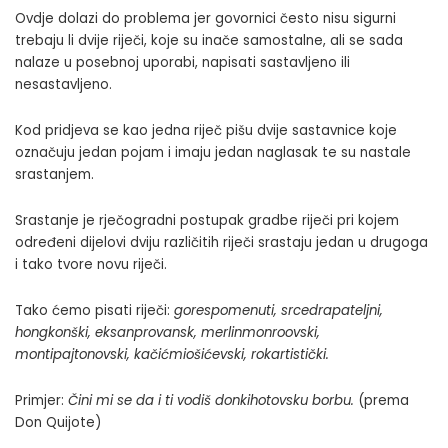
Ovdje dolazi do problema jer govornici često nisu sigurni
trebaju li dvije riječi, koje su inače samostalne, ali se sada
nalaze u posebnoj uporabi, napisati sastavljeno ili
nesastavljeno.
Kod pridjeva se kao jedna riječ pišu dvije sastavnice koje
označuju jedan pojam i imaju jedan naglasak te su nastale
srastanjem.
Srastanje je rječogradni postupak gradbe riječi pri kojem
određeni dijelovi dviju različitih riječi srastaju jedan u drugoga
i tako tvore novu riječi.
Tako ćemo pisati riječi:
gorespomenuti, srcedrapateljni
,
hongkonški, eksanprovansk, merlinmonroovski,
montipajtonovski, kačićmiošićevski, rokartistički.
Primjer:
Čini mi se da i ti vodiš donkihotovsku borbu.
(prema
Don Quijote)