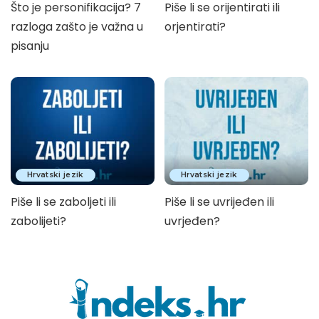
Što je personifikacija? 7
Piše li se orijentirati ili
razloga zašto je važna u
orjentirati?
pisanju
Hrvatski jezik
Hrvatski jezik
Piše li se zaboljeti ili
Piše li se uvrijeđen ili
zabolijeti?
uvrjeđen?