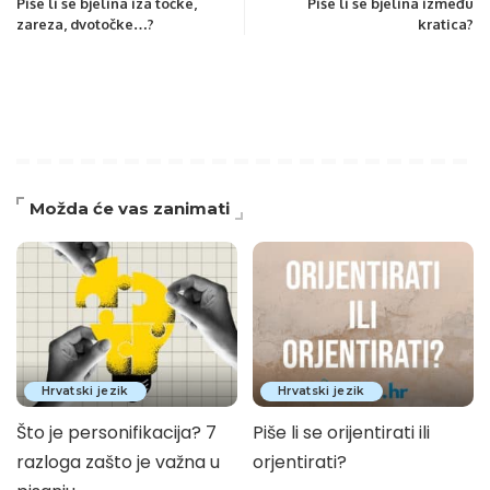
Piše li se bjelina iza točke,
Piše li se bjelina između
zareza, dvotočke…?
kratica?
Možda će vas zanimati
Hrvatski jezik
Hrvatski jezik
Što je personifikacija? 7
Piše li se orijentirati ili
razloga zašto je važna u
orjentirati?