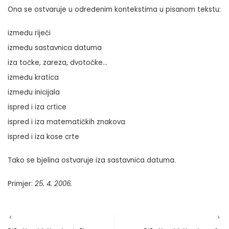
Ona se ostvaruje u određenim kontekstima u pisanom tekstu:
između riječi
između sastavnica datuma
iza točke, zareza, dvotočke…
između kratica
između inicijala
ispred i iza crtice
ispred i iza matematičkih znakova
ispred i iza kose crte
Tako se bjelina ostvaruje iza sastavnica datuma.
Primjer:
25. 4. 2006.