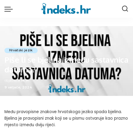
Hrvatski jezik
Piše li se bjelina između sastavnica
datuma?
objavio/la
M. H.
Posted
9 veljače, 2024
by
Među pravopisne znakove hrvatskoga jezika spada bjelina.
Bjelina je pravopisni znak koji se u pismu ostvaruje kao prazno
mjesto između dviju riječi.