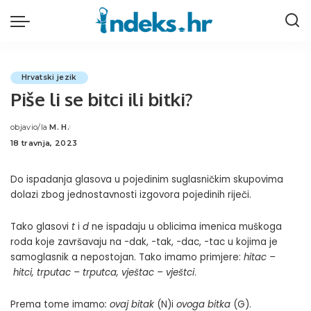
Hrvatski jezik
Piše li se bitci ili bitki?
objavio/la
M. H.
Posted
18 travnja, 2023
by
Do ispadanja glasova u pojedinim suglasničkim skupovima
dolazi zbog jednostavnosti izgovora pojedinih riječi.
Tako glasovi
t
i
d
ne ispadaju u oblicima imenica muškoga
roda koje završavaju na -dak, -tak, -dac, -tac u kojima je
samoglasnik a nepostojan. Tako imamo primjere:
hitac –
hitci, trputac – trputca, vještac – vještci
.
Prema tome imamo
: ovaj bitak
(N)i
ovoga bitka
(G).