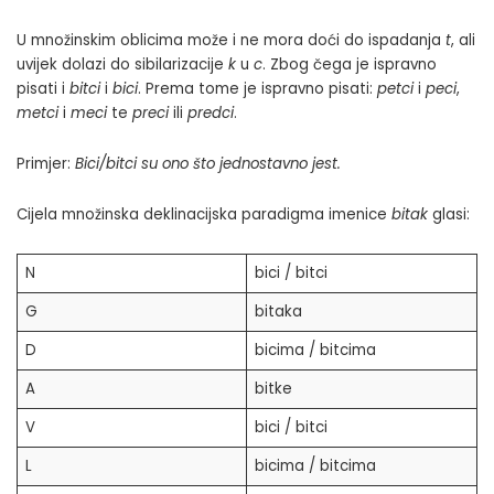
U množinskim oblicima može i ne mora doći do ispadanja
t
, ali
uvijek dolazi do sibilarizacije
k
u
c
. Zbog čega je ispravno
pisati i
bitci
i
bici
. Prema tome je ispravno pisati:
petci
i
peci
,
metci
i
meci
te
preci
ili
predci
.
Primjer:
Bici/bitci su ono što jednostavno jest.
Cijela množinska deklinacijska paradigma imenice
bitak
glasi:
N
bici / bitci
G
bitaka
D
bicima / bitcima
A
bitke
V
bici / bitci
L
bicima / bitcima