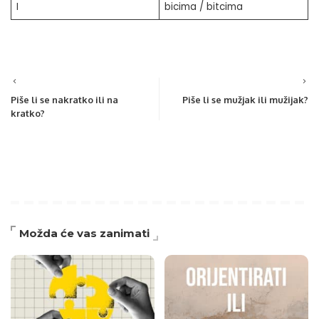
I
bicima / bitcima
Piše li se nakratko ili na
Piše li se mužjak ili mužijak?
kratko?
Možda će vas zanimati