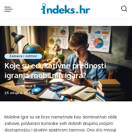
Zabava i odmor
Koje su edukativne prednosti
igranja mobilnih igara?
objavio/la
Hrvoje Š
Posted
25 ožujka, 2024
by
Mobilne igre su se brzo nametnule kao dominantan oblik
zabave, privlačeći korisnike svih dobnih skupina svojom
dostupnošću i širokim spektrom žanrova. Ono što mnogi