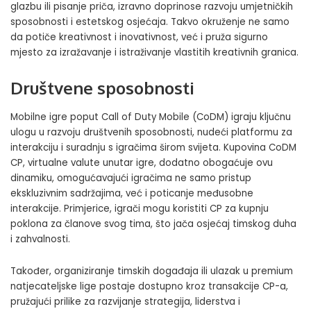
glazbu ili pisanje priča, izravno doprinose razvoju umjetničkih
sposobnosti i estetskog osjećaja. Takvo okruženje ne samo
da potiče kreativnost i inovativnost, već i pruža sigurno
mjesto za izražavanje i istraživanje vlastitih kreativnih granica.
Društvene sposobnosti
Mobilne igre poput Call of Duty Mobile (CoDM) igraju ključnu
ulogu u razvoju društvenih sposobnosti, nudeći platformu za
interakciju i suradnju s igračima širom svijeta.
Kupovina CoDM
CP
, virtualne valute unutar igre, dodatno obogaćuje ovu
dinamiku, omogućavajući igračima ne samo pristup
ekskluzivnim sadržajima, već i poticanje međusobne
interakcije. Primjerice, igrači mogu koristiti CP za kupnju
poklona za članove svog tima, što jača osjećaj timskog duha
i zahvalnosti.
Također, organiziranje timskih događaja ili ulazak u premium
natjecateljske lige postaje dostupno kroz transakcije CP-a,
pružajući prilike za razvijanje strategija, liderstva i