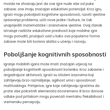
možda ne shvaćaju jest da ove igre nude više od puke
zabave; one imaju značajan edukativni potencijal. Kroz igru,
igrači mogu poboljšati kognitivne sposobnosti, razviti vještine
rješavanja problema, učiti
nove jezike
i kulture, te čak
unaprijediti matematičke i znanstvene vještine. Ovaj članak
istražuje različite edukativne prednosti koje mobilne igre
mogu ponuditi, pružajući uvid u kako ova popularna forma
zabave može biti korisna alatka u učenju i razvoju.
Poboljšanje kognitivnih sposobnosti
Igranje mobilnih igara može imati značajan utjecaj na
poboljšanje
kognitivnih sposobnosti
korisnika. Kroz zabavne i
angažirajuće aktivnosti, igrači su izloženi izazovima koji
zahtijevaju brzo razmišljanje, agilnost uma i sposobnost
multitaskinga. Primjerice, igre koje zahtijevaju igračima da
prate više pokretnih elemenata istovremeno ili brzo donose
odluke pod pritiskom mogu povećati mentalnu fleksibilnost i
vremensku percepciju.