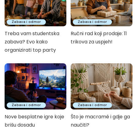
Zabava i odmor
Zabava i odmor
Treba vam studentska
Ručni rad koji prodaje: 11
zabava? Evo kako
trikova za uspjeh!
organizirati top party
Zabava i odmor
Zabava i odmor
Nove besplatne igre koje
Što je macramé i gdje ga
brišu dosadu
naučiti?