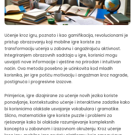
Učenje kroz igru, poznato i kao gamifikacija, revolucionarni je
pristup obrazovanju koji mobilne igre koriste za
transformaciju učenja u zabavnu i angažirajuću aktivnost.
Integriranjem obrazovnih sadržaja u igre, korisnici mogu
usvajati nove informacije i vještine na prirodan i intuitivan
način. Ova metoda posebno je učinkovita kod mlađih
korisnika, jer igre potiču motivaciju i angažman kroz nagrade,
postignuća i progresivne izazove.
Primjerice, igre dizajnirane za učenje novih jezika koriste
ponavljanje, kontekstualno učenje i interaktivne zadatke kako
bi korisnicima olakšale usvajanje vokabulara i gramatike.
Slično, matematičke igre koriste puzzle i problemi za
rješavanje kako bi olakšale razumijevanje kompleksnih
koncepta u zabavnom i izazovnom okruženju. Kroz učenje