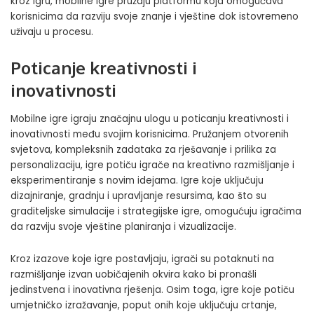
kroz igru, mobilne igre pružaju platformu koja omogućava
korisnicima da razviju svoje znanje i vještine dok istovremeno
uživaju u procesu.
Poticanje kreativnosti i
inovativnosti
Mobilne igre igraju značajnu ulogu u poticanju kreativnosti i
inovativnosti među svojim korisnicima. Pružanjem otvorenih
svjetova, kompleksnih zadataka za rješavanje i prilika za
personalizaciju, igre potiču igrače na kreativno razmišljanje i
eksperimentiranje s novim idejama. Igre koje uključuju
dizajniranje, gradnju i upravljanje resursima, kao što su
graditeljske simulacije i strategijske igre, omogućuju igračima
da razviju svoje vještine planiranja i vizualizacije.
Kroz izazove koje igre postavljaju, igrači su potaknuti na
razmišljanje izvan uobičajenih okvira kako bi pronašli
jedinstvena i inovativna rješenja. Osim toga, igre koje potiču
umjetničko izražavanje, poput onih koje uključuju crtanje,