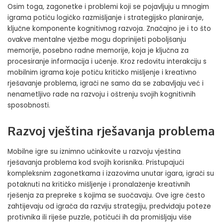
Osim toga, zagonetke i problemi koji se pojavljuju u mnogim
igrama potiču logičko razmišljanje i strategijsko planiranje,
ključne komponente kognitivnog razvoja. Značajno je i to što
ovakve mentalne vježbe mogu doprinijeti poboljšanju
memorije, posebno radne memorije, koja je ključna za
procesiranje informacija i učenje. Kroz redovitu interakciju s
mobilnim igrama koje potiču kritičko mišljenje i kreativno
rješavanje problema, igrači ne samo da se zabavljaju već i
nenametljivo rade na razvoju i oštrenju svojih kognitivnih
sposobnosti.
Razvoj vještina rješavanja problema
Mobilne igre su iznimno učinkovite u razvoju vještina
rješavanja problema kod svojih korisnika. Pristupajući
kompleksnim zagonetkama i izazovima unutar igara, igrači su
potaknuti na kritičko mišljenje i pronalaženje kreativnih
rješenja za prepreke s kojima se suočavaju. Ove igre često
zahtijevaju od igrača da razviju strategiju, predviđaju poteze
protivnika ili riješe puzzle, potičući ih da promišljaju više