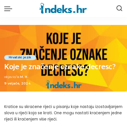
Hrvatski jezik
Koje je značenje oznake decresc?
objavio/la
M. H.
Posted
9 veljače, 2024
by
Kratice su skraćene riječi u pisanju koje nastaju izostavljanjem
slova u riječi koja se krati. One mogu nastati kraćenjem jedne
riječi ili kraćenjem više riječi.