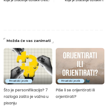
Možda će vas zanimati
Hrvatski jezik
Hrvatski jezik
Što je personifikacija? 7
Piše li se orijentirati ili
razloga zašto je važna u
orjentirati?
pisanju