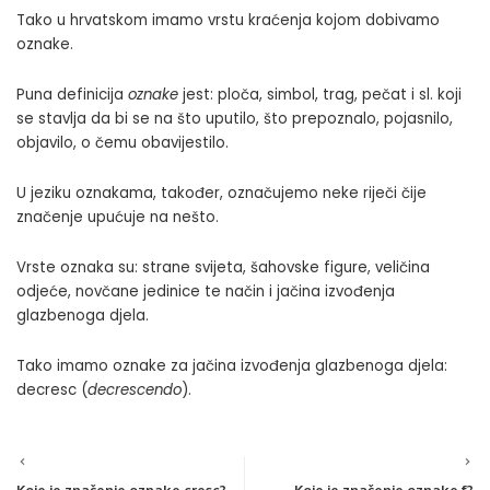
Tako u hrvatskom imamo vrstu kraćenja kojom dobivamo
oznake.
Puna definicija
oznake
jest: ploča, simbol, trag, pečat i sl. koji
se stavlja da bi se na što uputilo, što prepoznalo, pojasnilo,
objavilo, o čemu obavijestilo.
U jeziku oznakama, također, označujemo neke riječi čije
značenje upućuje na nešto.
Vrste oznaka su: strane svijeta, šahovske figure, veličina
odjeće, novčane jedinice te način i jačina izvođenja
glazbenoga djela.
Tako imamo oznake za jačina izvođenja glazbenoga djela:
decresc (
decrescendo
).
Koje je značenje oznake cresc?
Koje je značenje oznake f?