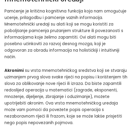
Pamćenje je kritična kognitivna funkcija koja nam omogućuje
učenje, prilagodbu i pamćenje važnih informacija.
Mnemotehnički uređaji su alati koji se mogu koristiti za
poboljšanje pamćenja pružanjem strukture ili povezanosti s
informacijama koje želimo zapamtiti. Ovi alati mogu biti
posebno učinkoviti za razvoj desnog mozga, koji je
odgovoran za obradu informacija na holističkiji i intuitivniji
način.
Akronimi
su vrsta mnemotehničkog sredstva koji se stvaraju
uzimanjem prvog slova svake riječi na popisu i korištenjem tih
slova za oblikovanje nove riječi ili izraza. Da biste zapamtili
redoslijed operacija u matematici (zagrade, eksponenti,
množenje, dijeljenje, zbrajanje i oduzimanje), možete
upotrijebiti akronim. Ova vrsta mnemotehničkog uređaja
može vam pomoći da povežete popis operacija s
nezaboravnom riječi ili frazom, koje se može lakše prisjetiti
nego popis nepovezanih pojmova.