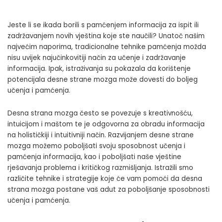
Jeste li se ikada borili s pamćenjem informacija za ispit ili
zadržavanjem novih vještina koje ste naučili? Unatoč našim
najvećim naporima, tradicionalne tehnike pamćenja možda
nisu uvijek najučinkovitiji način za učenje i zadržavanje
informacija. Ipak,
istraživanja
su pokazala da korištenje
potencijala desne strane mozga može dovesti do boljeg
učenja i pamćenja.
Desna strana mozga često se povezuje s kreativnošću,
intuicijom i maštom te je odgovorna za obradu informacija
na holističkiji i intuitivniji način. Razvijanjem desne strane
mozga možemo poboljšati svoju sposobnost učenja i
pamćenja informacija, kao i poboljšati naše vještine
rješavanja problema i kritičkog razmišljanja. Istražili smo
različite tehnike i strategije koje će vam pomoći da desna
strana mozga postane vaš adut za poboljšanje sposobnosti
učenja i pamćenja.