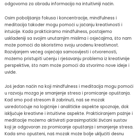
odgovorna za obradu informacija na intuitivniji način.
Osim poboljšanja fokusa i koncentracije, mindfulness i
meditacija također mogu pomoći u jačanju kreativnosti i
intuicije. Kada prakticiramo mindfulness, postajemo
usklađeniji sa svojim unutarnjim mislima i osjećajima, što nam
može pomoći da iskoristimo svoju urođenu kreativnost.
Razvijanjem većeg osjećaja samosvijesti i otvorenosti,
možemo pristupiti učenju i rješavanju problema iz kreativnije
perspektive, što nam može pomoći da stvorimo nove ideje i
uvide.
Još jedan način na koji mindfulness i meditacija mogu pomoći
u razvoju mozga je smanjenje stresa i promicanje opuštanja.
Kad smo pod stresom ili zabrinuti, naš se mozak
usredotočuje na logičnije i analitičke aspekte spoznaje, dok
isključuje kreativne i intuitivne aspekte. Prakticiranjem pažnje i
meditacije možemo aktivirati parasimpatički živčani sustav
koji je odgovoran za promicanje opuštanja i smanjenje stresa.
Kada smo opušteni, naš mozak može bolje uključiti desnu