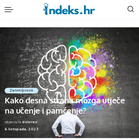
Zanimljivosti
Kako desna strana mozga utječe
na učenje i pamćenje?
objavio/la
dolores
Posted
6 listopada, 2023
by