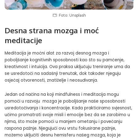
Foto: Unsplash
Desna strana mozga i
moć
meditacije
Meditacija je moćni alat za razvoj desnog mozga i
poboljšanje kognitivnih sposobnosti kao što su pamćenje,
kreativnost i intuicija. Ova praksa uključuju treniranje uma da
se usredotoči na sadašnji trenutak, dok također njeguju
osjećaj otvorenosti, znatiželje i neosuđivanja.
Jedan od načina na koji mindfulness i meditacija mogu
pomoći u razvoju mozga je poboljšanje naše sposobnosti
usredotočivanja i koncentracije. Kada prakticiramo svjesnost,
učimo promatrati svoje misli i emocije bez da se zarobimo u
njima, što može pomoći u manjem ometanju i povećanju
raspona pažnje. Njegujući ovu vrstu fokusirane pažnje,
možemo uključiti desnu hemisferu našeg mozga, koja je