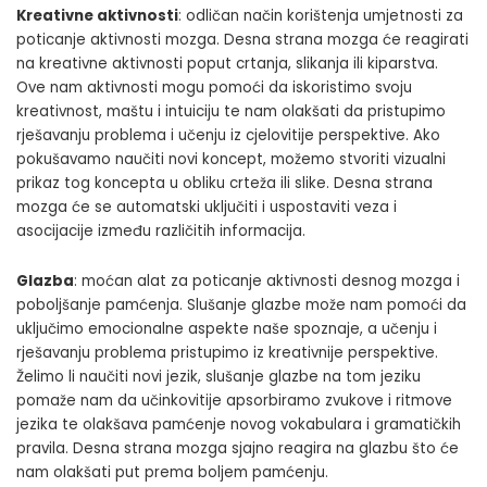
Kreativne aktivnosti
: odličan način korištenja umjetnosti za
poticanje aktivnosti mozga. Desna strana mozga će reagirati
na kreativne aktivnosti poput crtanja, slikanja ili kiparstva.
Ove nam aktivnosti mogu pomoći da iskoristimo svoju
kreativnost, maštu i intuiciju te nam olakšati da pristupimo
rješavanju problema i učenju iz cjelovitije perspektive. Ako
pokušavamo naučiti novi koncept, možemo stvoriti vizualni
prikaz tog koncepta u obliku crteža ili slike. Desna strana
mozga će se automatski uključiti i uspostaviti veza i
asocijacije između različitih informacija.
Glazba
: moćan alat za poticanje aktivnosti desnog mozga i
poboljšanje pamćenja. Slušanje glazbe može nam pomoći da
uključimo emocionalne aspekte naše spoznaje, a učenju i
rješavanju problema pristupimo iz kreativnije perspektive.
Želimo li naučiti novi jezik, slušanje glazbe na tom jeziku
pomaže nam da učinkovitije apsorbiramo zvukove i ritmove
jezika te olakšava pamćenje novog vokabulara i gramatičkih
pravila. Desna strana mozga sjajno reagira na glazbu što će
nam olakšati put prema boljem pamćenju.