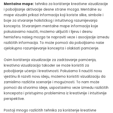
Mentalne mape:
tehnika za korištenje kreativne vizualizacije
i poboljšanje aktivacije desne strane mozga. Mentalne su
mape vizualni prikazi informacija koji koriste slike, simbole i
boje za stvaranje holističkog i intuitivnog razumijevanja
koncepta. Stvaranjem mentalne mape informacija koje
pokušavamo naučiti, možemo uključiti i lijevu i desnu
hemisferu našeg mozga te napraviti veze i asocijacije između
različitih informacija. To može pomoći da poboljšamo naše
cjelokupno razumijevanje koncepta i olakšati pamćenje.
Osim korištenja vizualizacije za zadržavanje pamćenja,
kreativna vizualizacija također se može koristiti za
poboljšanje učenja i kreativnosti. Pokušamo li naučiti novu
vještinu ili razviti novu ideju, možemo koristiti vizualizaciju da
zamislimo različite scenarije i mogućnosti. To nam može
pomoći da stvorimo ideje, uspostavimo veze između različitih
koncepata i pristupimo problemima iz kreativnije i intuitivnije
perspektive.
Postoji mnogo različitih tehnika za korištenje kreativne