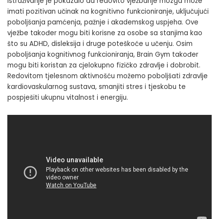
Istraživanje je pokazalo da redovito vježbanje mozga može
imati pozitivan učinak na kognitivno funkcioniranje, uključujući
poboljšanja pamćenja, pažnje i akademskog uspjeha. Ove
vježbe također mogu biti korisne za osobe sa stanjima kao
što su ADHD, disleksija i druge poteškoće u učenju. Osim
poboljšanja kognitivnog funkcioniranja, Brain Gym također
mogu biti koristan za cjelokupno fizičko zdravlje i dobrobit.
Redovitom tjelesnom aktivnošću možemo poboljšati zdravlje
kardiovaskularnog sustava, smanjiti stres i tjeskobu te
pospješiti ukupnu vitalnost i energiju.