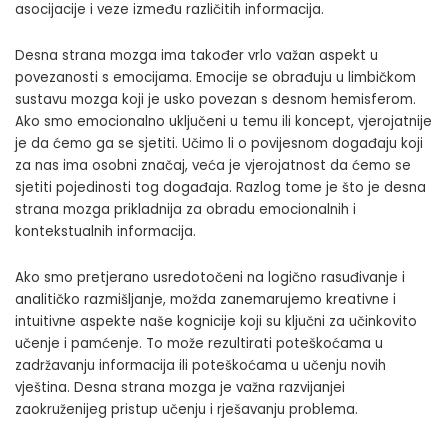
asocijacije i veze između različitih informacija.
Desna strana mozga ima također vrlo važan aspekt u
povezanosti s emocijama. Emocije se obrađuju u limbičkom
sustavu mozga koji je usko povezan s desnom hemisferom.
Ako smo emocionalno uključeni u temu ili koncept, vjerojatnije
je da ćemo ga se sjetiti. Učimo li o povijesnom događaju koji
za nas ima osobni značaj, veća je vjerojatnost da ćemo se
sjetiti pojedinosti tog događaja. Razlog tome je što je desna
strana mozga prikladnija za obradu emocionalnih i
kontekstualnih informacija.
Ako smo pretjerano usredotočeni na logično rasuđivanje i
analitičko razmišljanje, možda zanemarujemo kreativne i
intuitivne aspekte naše kognicije koji su ključni za učinkovito
učenje i pamćenje. To može rezultirati poteškoćama u
zadržavanju informacija ili poteškoćama u učenju novih
vještina. Desna strana mozga je važna razvijanjei
zaokruženijeg pristup učenju i rješavanju problema.