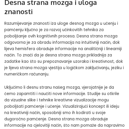
Desna strana mozga i uloga
znanosti
Razumijevanje znanosti iza uloge desnog mozga u učenju i
pamćenju ključno je za razvoj učinkovitih tehnika za
poboljšanje ovih kognitivnih procesa. Desna strana mozga
odgovorna je za obradu informacija na intuitivniji način, dok
lijeva hemisfera obrađuje informacije na analitičniji i linearniji
način. To znači da je desna strana mozga prikladnija za
zadatke kao što su prepoznavanje uzoraka i kreativnost, dok
je lijeva strana mozga vještija u logičkom zaključivanju, jeziku i
numeričkom računanju.
Uključimo li desnu stranu našeg mozga, vjerojatnije je da
ćemo zapamtiti i naučiti nove informacije. Studije su otkrile
da vizualne slike i tehnike kreativne vizualizacije mogu
poboljšati pamćenje i učenje. Vizualizirajući koncept ili ideju
na kreativniji način, sposobniji smo ih kodirati u svoje
dugoročno pamćenje. Desna strana mozga obrađuje
informacije na cjelovitiji način, što nam pomaže da napravimo