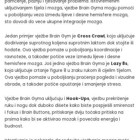
pamćenje, pažnju i rješavanje problema. Istovremenim
uključivanjem tijela i mozga, vježbe Brain Gyma mogu pomoći
u poboljšanju veza između lijeve i desne hemisfere mozga,
što dovodi do veće ukupne integracije mozga.
Jedan primjer vježbe Brain Gym je
Cross Crawl
, koja uključuje
dodirivanje suprotnog koljena suprotnim laktom dok stojite ili
hodate. Ova vježba pomaže u poboljšanju koordinacije i
ravnoteže, a također potiče veze između lijeve i desne
hemisfere mozga. Još jedna vježba Brain Gyma je
Lazy 8s
,
koja uključuje crtanje figure 8 u zraku rukom ili cijelim tijelom.
Ova vježba pomaže u poboljšanju praćenja pogleda i vizualne
obrade, a također potiče opuštanje i smanjenje stresa.
Vježbe Brain Gyma uključuju i
Hook-Ups
, vježbu prekriženje
ruku i nogu dok duboko dišete kako biste pospješili smirenost
i fokus i Brain Buttons, pritiskanje dviju točaka pritiska na
prsima kako bi se aktivirao mozak i povećala energija i
budnost.