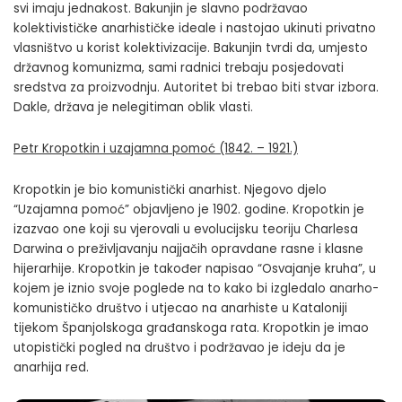
svi imaju jednakost. Bakunjin je slavno podržavao
kolektivističke anarhističke ideale i nastojao ukinuti privatno
vlasništvo u korist kolektivizacije. Bakunjin tvrdi da, umjesto
državnog komunizma, sami radnici trebaju posjedovati
sredstva za proizvodnju. Autoritet bi trebao biti stvar izbora.
Dakle, država je nelegitiman oblik vlasti.
Petr Kropotkin i uzajamna pomoć (1842. – 1921.)
Kropotkin je bio komunistički anarhist. Njegovo djelo
“Uzajamna pomoć” objavljeno je 1902. godine. Kropotkin je
izazvao one koji su vjerovali u evolucijsku teoriju Charlesa
Darwina o preživljavanju najjačih opravdane rasne i klasne
hijerarhije. Kropotkin je također napisao “Osvajanje kruha”, u
kojem je iznio svoje poglede na to kako bi izgledalo anarho-
komunističko društvo i utjecao na anarhiste u Kataloniji
tijekom Španjolskoga građanskoga rata. Kropotkin je imao
utopistički pogled na društvo i podržavao je ideju da je
anarhija red.