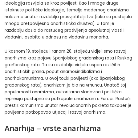
ideologija razvijala se kroz povijest. Kao i mnoge druge
istaknute političke ideologije, temelje modernog anarhizma
nalazimo unutar razdoblja prosvjetiteljstva (iako su postojala
mnoga pretpovijesna anarhistička društva). U tom je
razdoblju došlo do rastućeg protivljenja apsolutnoj vlasti i
vladavini, osobito u odnosu na vladavinu monarha.
U kasnom 19. stoljeću i ranom 20. stoljeću vidjeli smo razvoj
anarhizma kroz pojavu Španjolskog građanskog rata i Ruskog
građanskog rata. Ta su razdoblja vidjela uspon različitih
anarhističkih grana, poput anarhosindikalizma i
anarhokomunizma. U ovoj točki povijesti (oko Španjolskog
građanskog rata), anarhizam je bio na vrhuncu. Unatoč toj
popularnosti anarhizma, autoritarna vladavina i politička
represija postupno su potkopale anarhizam u Europi. Rastući
prestiž komunizma unutar revolucionarnih pokreta također je
povijesno potkopavao utjecaj i razvoj anarhizma.
Anarhija – vrste anarhizma