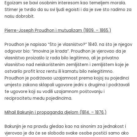
Egoizam se bavi osobnim interesom kao temeljem morala.
Stirner je tvrdio da su svi ljudi egoisti i da je sve što radimo za
našu dobrobit.
Pierre-Joseph Proudhon i mutualizam (1809. – 1865.)
Proudhon je napisao “Što je vlasništvo?” 1840. na što je njegov
odgovor bio: “imovina je krađa”. Proudhon je vjerovao da je
vlasništvo proizašlo iz rada bilo legitimno, ali je privatno
vlasništvo nad neiskorištenim zemljištem i zemljištem koje je
ostvarilo profit kroz rentu ili kamatu bilo nelegitimno.
Proudhon je podržavao uzajamnost prema kojoj su pojedinci
umjesto zakona sklapali ugovore jedni s drugima i podržavali
te ugovore koji su vodili uzajamnom poštovanju i
reciprocitetu među pojedincima.
Mihail Bakunjin i propaganda djelom (1814. – 1876.)
Bakunjin je na pravdu gledao kao na sinonim za jednakost i
vjerovao je da će se sloboda svake osobe postići samo ako