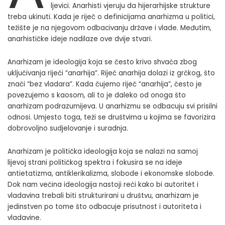
ljevici. Anarhisti vjeruju da hijerarhijske strukture
treba ukinuti. Kada je riječ o definicijama anarhizma u politici,
težište je na njegovom odbacivanju države i vlade. Međutim,
anarhističke ideje nadilaze ove dvije stvari.
Anarhizam je ideologija koja se često krivo shvaća zbog
uključivanja riječi “anarhija”. Riječ anarhija dolazi iz grčkog, što
znači “bez vladara”. Kada čujemo riječ “anarhija”, često je
povezujemo s kaosom, ali to je daleko od onoga što
anarhizam podrazumijeva. U anarhizmu se odbacuju svi prisilni
odnosi. Umjesto toga, teži se društvima u kojima se favorizira
dobrovoljno sudjelovanje i suradnja.
Anarhizam je politička ideologija koja se nalazi na samoj
lijevoj strani političkog spektra i fokusira se na ideje
antietatizma, antiklerikalizma, slobode i ekonomske slobode.
Dok nam većina ideologija nastoji reći kako bi autoritet i
vladavina trebali biti strukturirani u društvu, anarhizam je
jedinstven po tome što odbacuje prisutnost i autoriteta i
vladavine.