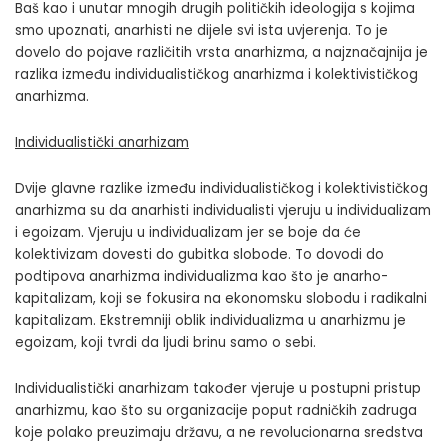
Baš kao i unutar mnogih drugih političkih ideologija s kojima
smo upoznati, anarhisti ne dijele svi ista uvjerenja. To je
dovelo do pojave različitih vrsta anarhizma, a najznačajnija je
razlika između individualističkog anarhizma i kolektivističkog
anarhizma.
Individualistički anarhizam
Dvije glavne razlike između individualističkog i kolektivističkog
anarhizma su da anarhisti individualisti vjeruju u individualizam
i egoizam. Vjeruju u individualizam jer se boje da će
kolektivizam dovesti do gubitka slobode. To dovodi do
podtipova anarhizma individualizma kao što je anarho-
kapitalizam, koji se fokusira na ekonomsku slobodu i radikalni
kapitalizam. Ekstremniji oblik individualizma u anarhizmu je
egoizam, koji tvrdi da ljudi brinu samo o sebi.
Individualistički anarhizam također vjeruje u postupni pristup
anarhizmu, kao što su organizacije poput radničkih zadruga
koje polako preuzimaju državu, a ne revolucionarna sredstva