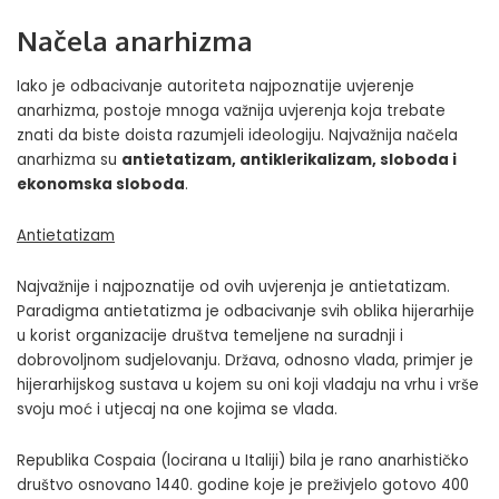
Načela anarhizma
Iako je odbacivanje autoriteta najpoznatije uvjerenje
anarhizma, postoje mnoga važnija uvjerenja koja trebate
znati da biste doista razumjeli ideologiju. Najvažnija načela
anarhizma su
antietatizam, antiklerikalizam, sloboda i
ekonomska sloboda
.
Antietatizam
Najvažnije i najpoznatije od ovih uvjerenja je antietatizam.
Paradigma
antietatizma je odbacivanje svih oblika hijerarhije
u korist organizacije društva temeljene na suradnji i
dobrovoljnom sudjelovanju. Država, odnosno vlada, primjer je
hijerarhijskog sustava u kojem su oni koji vladaju na vrhu i vrše
svoju moć i utjecaj na one kojima se vlada.
Republika Cospaia (locirana u Italiji) bila je rano anarhističko
društvo osnovano 1440. godine koje je preživjelo gotovo 400