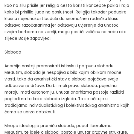
kao na silu prisile jer religija često koristi koncepte pakla i raja
kako bi prisilila ljude na poslušnost. Religija također podupire
klasnu nejednakost budući da siromašne i radničku klasu
održava razočaranima jer održavaju uvjerenje da unatoč
svojim borbama na zemlji, mogu postići veličinu na nebu ako
slijede Božje zapovijedi.
Sloboda
Anarhija nastoji promovirati istinsku i potpunu slobodu.
Međutim, sloboda je nespojiva s bilo kojim oblikom moćne
vlasti, tako da anarhistički stav o slobodi pojačava svoje
odbacivanje države. Da bi imali pravu slobodu, pojedinci
moraju imati autonomiju. Unutar anarhizma postoje različiti
pogledi na to kako sloboda izgleda. To se očituje u
tradicijama individualističkog i kolektivističkog anarhizma kojih
ćemo se ubrzo dotaknuti.
Mnoge ideologije promiču slobodu, poput liberalizma.
Međutim, te ideje o slobodi postoje unutar državne strukture,