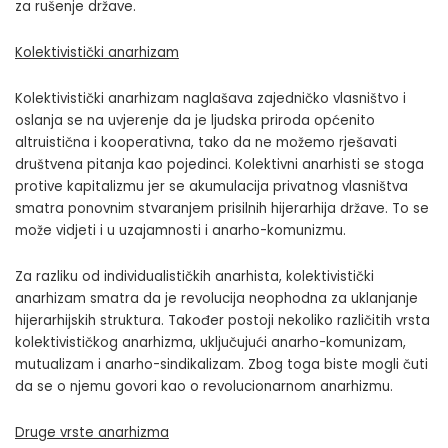
za rušenje države.
Kolektivistički anarhizam
Kolektivistički anarhizam naglašava zajedničko vlasništvo i
oslanja se na uvjerenje da je ljudska priroda općenito
altruistična i kooperativna, tako da ne možemo rješavati
društvena pitanja kao pojedinci. Kolektivni anarhisti se stoga
protive kapitalizmu jer se akumulacija privatnog vlasništva
smatra ponovnim stvaranjem prisilnih hijerarhija države. To se
može vidjeti i u uzajamnosti i anarho-komunizmu.
Za razliku od individualističkih anarhista, kolektivistički
anarhizam smatra da je revolucija neophodna za uklanjanje
hijerarhijskih struktura. Također postoji nekoliko različitih vrsta
kolektivističkog anarhizma, uključujući anarho-komunizam,
mutualizam i anarho-sindikalizam. Zbog toga biste mogli čuti
da se o njemu govori kao o revolucionarnom anarhizmu.
Druge vrste anarhizma