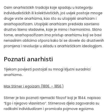
Osim anarhističkih tradicija koje spadaju u kategoriju
individualističkih ili kolektivističkih, još uvijek postoje mnoge
druge vrste anarhizma, kao što su utopijski anarhizam i
anarhopacifizam. Utopijski anarhizam predviđa savršeno
društvo lišeno vladavine, koje je mirno i harmonično. Slično
tome, anarhopacifizam ima pristup anarhizmu koji se bavi
nenasilnim oblicima otpora kako bi se dovele do društvenih
promjena i revolucije u skladu s anarhističkom ideologijom.
Poznati anarhisti
Tijekom povijesti postojali su mnogi ključni suradnici
anarhizma..
Max Stirner i egoizam (1806. – 1856.)
Stirner je bio poznati njemački filozof koji je 1844. napisao
“Ego i njegovo vlasništvo”. Stirnerova djela zagovarala su
radikalni individualizam i promicala pojmove egoizma.