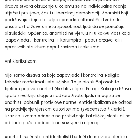
države stvara okruženje u kojemu se na individualne radnje
utječe i prisiljava, čak i u liberalnoj demokraciji. Anarhisti koji
podržavaju ideju da su ljudi prirodno altruistični tvrde da
prisutnost države ometa sposobnost ljudi da se ponašaju
altruistički. Općenito, anarhisti ne vjeruju ni u kakvu vlast koja
“zapovijeda”, “kontrolira” i “korumpira”, poput država, ali i
opresivnih struktura poput rasizma i seksizma.
Antiklerikalizam
Nije samo država ta koja zapovijeda i kontrolira. Religija
također može imati iste učinke. To je bio slučaj osobito
tijekom pojave anarhističke filozofije u Europi. Kako je država
igrala središnju ulogu u nadzoru života ljudi, mnogi su se
anarhisti pobunili protiv ove norme. Antiklerikalizam se odnosi
na protivljenje vjerskim autoritetima (svećenstvo / klerici).
Izraz se izvorno odnosio na protivljenje katoličkoj vlasti, ali se
od tada počeo odnositi na sav vjerski utjecaj.
Anarhisti su često antiklerikalisti budući da na vjeru gledaju