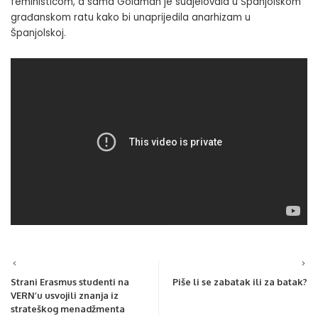
feministicom, a sama Goldman je sudjelovala u Španjolskom
građanskom ratu kako bi unaprijedila anarhizam u
Španjolskoj.
Strani Erasmus studenti na
Piše li se zabatak ili za batak?
VERN’u usvojili znanja iz
strateškog menadžmenta