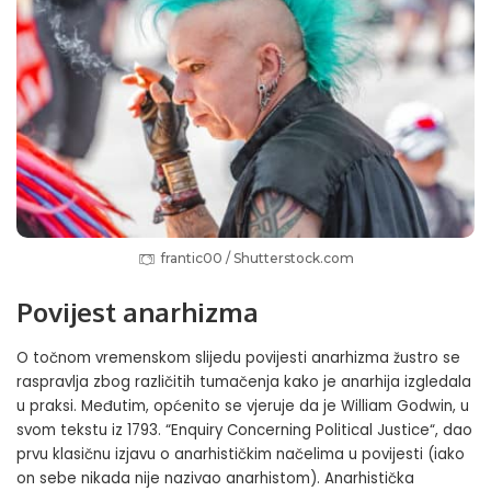
frantic00 / Shutterstock.com
Povijest anarhizma
O točnom vremenskom slijedu povijesti anarhizma žustro se
raspravlja zbog različitih tumačenja kako je anarhija izgledala
u praksi. Međutim, općenito se vjeruje da je William Godwin, u
svom tekstu iz 1793. “
Enquiry Concerning Political Justice
“, dao
prvu klasičnu izjavu o anarhističkim načelima u povijesti (iako
on sebe nikada nije nazivao anarhistom). Anarhistička