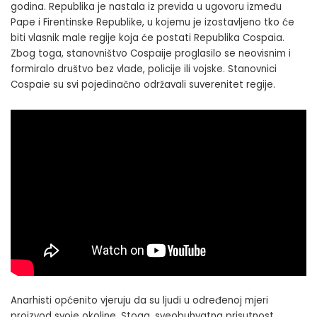
godina. Republika je nastala iz previda u ugovoru između
Pape i Firentinske Republike, u kojemu je izostavljeno tko će
biti vlasnik male regije koja će postati Republika Cospaia.
Zbog toga, stanovništvo Cospaije proglasilo se neovisnim i
formiralo društvo bez vlade, policije ili vojske. Stanovnici
Cospaie su svi pojedinačno održavali suverenitet regije.
Anarhisti općenito vjeruju da su ljudi u određenoj mjeri
proizvod svoje okoline. Stoga, sveobuhvatna prisutnost