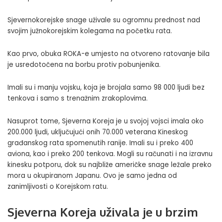
Sjevernokorejske snage uživale su ogromnu prednost nad
svojim južnokorejskim kolegama na početku rata.
Kao prvo, obuka ROKA-e umjesto na otvoreno ratovanje bila
je usredotočena na borbu protiv pobunjenika.
Imali su i manju vojsku, koja je brojala samo 98 000 ljudi bez
tenkova i samo s trenažnim zrakoplovima.
Nasuprot tome, Sjeverna Koreja je u svojoj vojsci imala oko
200.000 ljudi, uključujući onih 70.000 veterana Kineskog
građanskog rata spomenutih ranije. Imali su i preko 400
aviona, kao i preko 200 tenkova. Mogli su računati i na izravnu
kinesku potporu, dok su najbliže američke snage ležale preko
mora u okupiranom Japanu. Ovo je samo jedna od
zanimljivosti o Korejskom ratu.
Sjeverna Koreja uživala je u brzim