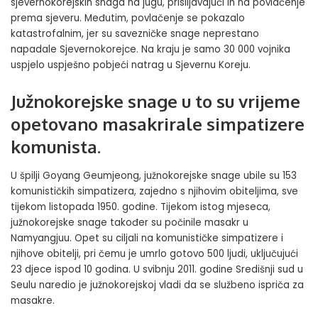
sjevernokorejskih snaga na jugu, prisiljavajući ih na povlačenje
prema sjeveru. Međutim, povlačenje se pokazalo
katastrofalnim, jer su savezničke snage neprestano
napadale Sjevernokorejce. Na kraju je samo 30 000 vojnika
uspjelo uspješno pobjeći natrag u Sjevernu Koreju.
Južnokorejske snage u to su vrijeme
opetovano masakrirale simpatizere
komunista.
U špilji Goyang Geumjeong, južnokorejske snage ubile su 153
komunističkih simpatizera, zajedno s njihovim obiteljima, sve
tijekom listopada 1950. godine. Tijekom istog mjeseca,
južnokorejske snage također su počinile masakr u
Namyangjuu. Opet su ciljali na komunističke simpatizere i
njihove obitelji, pri čemu je umrlo gotovo 500 ljudi, uključujući
23 djece ispod 10 godina. U svibnju 2011. godine Središnji sud u
Seulu naredio je južnokorejskoj vladi da se službeno ispriča za
masakre.