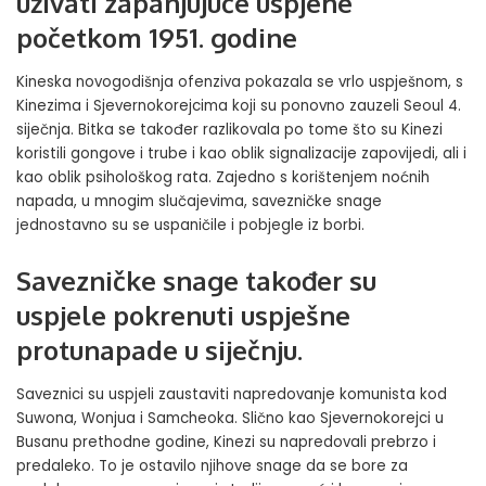
uživati zapanjujuće uspjehe
početkom 1951. godine
Kineska novogodišnja ofenziva pokazala se vrlo uspješnom, s
Kinezima i Sjevernokorejcima koji su ponovno zauzeli Seoul 4.
siječnja. Bitka se također razlikovala po tome što su Kinezi
koristili gongove i trube i kao oblik signalizacije zapovijedi, ali i
kao oblik psihološkog rata. Zajedno s korištenjem noćnih
napada, u mnogim slučajevima, savezničke snage
jednostavno su se uspaničile i pobjegle iz borbi.
Savezničke snage također su
uspjele pokrenuti uspješne
protunapade u siječnju.
Saveznici su uspjeli zaustaviti napredovanje komunista kod
Suwona, Wonjua i Samcheoka. Slično kao Sjevernokorejci u
Busanu prethodne godine, Kinezi su napredovali prebrzo i
predaleko. To je ostavilo njihove snage da se bore za