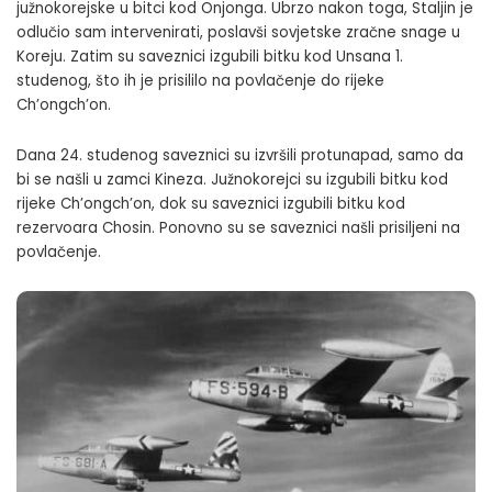
južnokorejske u bitci kod Onjonga. Ubrzo nakon toga, Staljin je
odlučio sam intervenirati, poslavši sovjetske zračne snage u
Koreju. Zatim su saveznici izgubili bitku kod Unsana 1.
studenog, što ih je prisililo na povlačenje do rijeke
Ch’ongch’on.
Dana 24. studenog saveznici su izvršili protunapad, samo da
bi se našli u zamci Kineza. Južnokorejci su izgubili bitku kod
rijeke Ch’ongch’on, dok su saveznici izgubili bitku kod
rezervoara Chosin. Ponovno su se saveznici našli prisiljeni na
povlačenje.