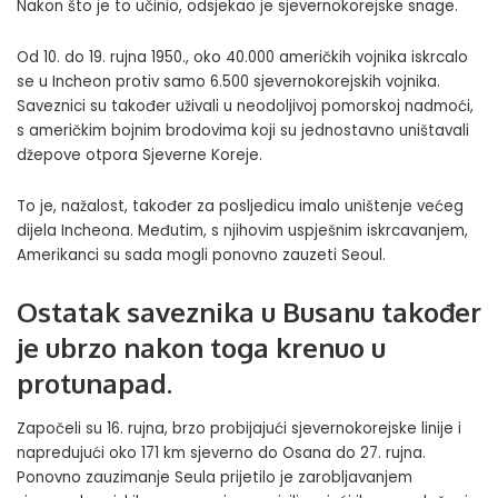
Nakon što je to učinio, odsjekao je sjevernokorejske snage.
Od 10. do 19. rujna 1950., oko 40.000 američkih vojnika iskrcalo
se u Incheon protiv samo 6.500 sjevernokorejskih vojnika.
Saveznici su također uživali u neodoljivoj pomorskoj nadmoći,
s američkim bojnim brodovima koji su jednostavno uništavali
džepove otpora Sjeverne Koreje.
To je, nažalost, također za posljedicu imalo uništenje većeg
dijela Incheona. Međutim, s njihovim uspješnim iskrcavanjem,
Amerikanci su sada mogli ponovno zauzeti Seoul.
Ostatak saveznika u Busanu također
je ubrzo nakon toga krenuo u
protunapad.
Započeli su 16. rujna, brzo probijajući sjevernokorejske linije i
napredujući oko 171 km sjeverno do Osana do 27. rujna.
Ponovno zauzimanje Seula prijetilo je zarobljavanjem