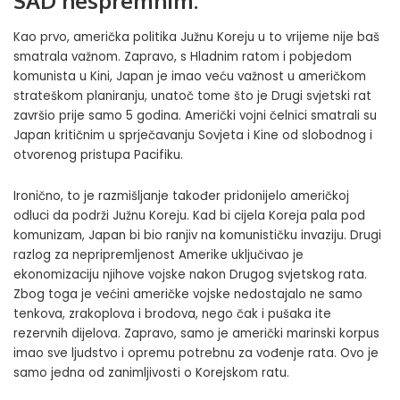
SAD nespremnim.
Kao prvo, američka politika Južnu Koreju u to vrijeme nije baš
smatrala važnom. Zapravo, s Hladnim ratom i pobjedom
komunista u Kini, Japan je imao veću važnost u američkom
strateškom planiranju, unatoč tome što je Drugi svjetski rat
završio prije samo 5 godina. Američki vojni čelnici smatrali su
Japan kritičnim u sprječavanju Sovjeta i Kine od slobodnog i
otvorenog pristupa Pacifiku.
Ironično, to je razmišljanje također pridonijelo američkoj
odluci da podrži Južnu Koreju. Kad bi cijela Koreja pala pod
komunizam, Japan bi bio ranjiv na komunističku invaziju. Drugi
razlog za nepripremljenost Amerike uključivao je
ekonomizaciju njihove vojske nakon Drugog svjetskog rata.
Zbog toga je većini američke vojske nedostajalo ne samo
tenkova, zrakoplova i brodova, nego čak i pušaka ite
rezervnih dijelova. Zapravo, samo je američki marinski korpus
imao sve ljudstvo i opremu potrebnu za vođenje rata. Ovo je
samo jedna od zanimljivosti o Korejskom ratu.