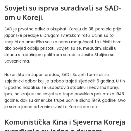
Sovjeti su isprva surađivali sa SAD-
om u Koreji.
SAD je prvotno odlučio okupirati Koreju do 38. paralele prije
japanske predaje u Drugom svjetskom ratu. Učinili su to
znajući da američka vojska nema mogućnost to učiniti brzo
ako Sovjeti odbiju pristati. Sovjeti su se, međutim, složili u
skladu s tadašnjom politikom suradnje Josifa Staljina sa
Saveznicima.
Nakon što se Japan predao, SAD i Sovjeti formirali su
zajednički odbor koji je trebao trajati sljedećih 5 godina. U tih
5 godina nadali su se uspostaviti stabilnu i neovisnu Koreju.
Ipak, na kraju su se sovjetske trupe povukle s poluotoka 1948.
godine, dok su američke trupe učinile slično 1949. godine. Ovo
je samo jedna od zanimljivosti o Korejskom ratu.
Komunistička Kina i Sjeverna Koreja