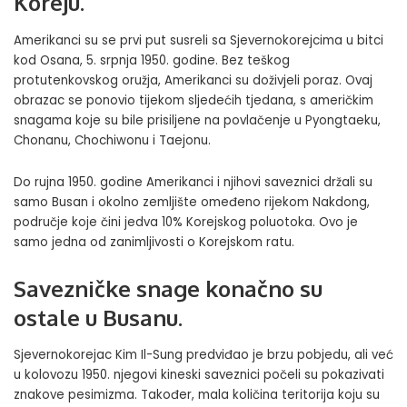
Koreju.
Amerikanci su se prvi put susreli sa Sjevernokorejcima u bitci
kod Osana, 5. srpnja 1950. godine. Bez teškog
protutenkovskog oružja, Amerikanci su doživjeli poraz. Ovaj
obrazac se ponovio tijekom sljedećih tjedana, s američkim
snagama koje su bile prisiljene na povlačenje u Pyongtaeku,
Chonanu, Chochiwonu i Taejonu.
Do rujna 1950. godine Amerikanci i njihovi saveznici držali su
samo Busan i okolno zemljište omeđeno rijekom Nakdong,
područje koje čini jedva 10% Korejskog poluotoka. Ovo je
samo jedna od zanimljivosti o Korejskom ratu.
Savezničke snage konačno su
ostale u Busanu.
Sjevernokorejac Kim Il-Sung predviđao je brzu pobjedu, ali već
u kolovozu 1950. njegovi kineski saveznici počeli su pokazivati
znakove pesimizma. Također, mala količina teritorija koju su