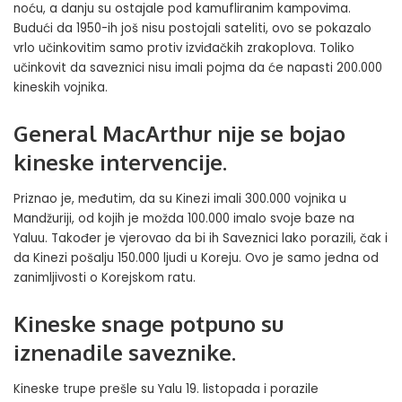
noću, a danju su ostajale pod kamufliranim kampovima.
Budući da 1950-ih još nisu postojali sateliti, ovo se pokazalo
vrlo učinkovitim samo protiv izviđačkih zrakoplova. Toliko
učinkovit da saveznici nisu imali pojma da će napasti 200.000
kineskih vojnika.
General MacArthur nije se bojao
kineske intervencije.
Priznao je, međutim, da su Kinezi imali 300.000 vojnika u
Mandžuriji, od kojih je možda 100.000 imalo svoje baze na
Yaluu. Također je vjerovao da bi ih Saveznici lako porazili, čak i
da Kinezi pošalju 150.000 ljudi u Koreju. Ovo je samo jedna od
zanimljivosti o Korejskom ratu.
Kineske snage potpuno su
iznenadile saveznike.
Kineske trupe prešle su Yalu 19. listopada i porazile