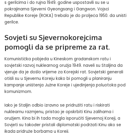
s gerilcima i do rujna 1949. godine uspostavili su se u
pokrajinama Sjeverni Gyeongsang i Gangwon. Vojsci
Republike Koreje (ROKA) trebalo je do proljeća 1950. da uništi
gerilce.
Sovjeti su Sjevernokorejcima
pomogli da se pripreme za rat.
Komunistička pobjeda u Kineskom građanskom ratu i
sovjetski razvoj nuklearnog oružja 1949. naveli su Staljina da
vjeruje da je došlo vrijeme za Korejski rat. Sovjetski generali
otišli su u Sjevernu Koreju kako bi pomogli u planiranju
kampanje uništenja Južne Koreje i ujedinjenja poluotoka pod
komunizmom.
Iako je Staljin odbio izravno se pridružiti ratu i riskirati
nuklearnu razmjenu, pristao je opskrbiti Kinu zalihama i
oružjem. Kina bi ih tada mogla isporučiti Sjevernoj Koreji, a
Sovjeti su također pristali diplomatski podržati Kinu ako se
ikada pridruže borbama u Koreji.