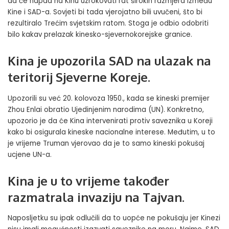
da će napad na Kinu uzrokovati rat širokih razmjera između
Kine i SAD-a. Sovjeti bi tada vjerojatno bili uvučeni, što bi
rezultiralo Trećim svjetskim ratom. Stoga je odbio odobriti
bilo kakav prelazak kinesko-sjevernokorejske granice.
Kina je upozorila SAD na ulazak na
teritorij Sjeverne Koreje.
Upozorili su već 20. kolovoza 1950., kada se kineski premijer
Zhou Enlai obratio Ujedinjenim narodima (UN). Konkretno,
upozorio je da će Kina intervenirati protiv saveznika u Koreji
kako bi osigurala kineske nacionalne interese. Međutim, u to
je vrijeme Truman vjerovao da je to samo kineski pokušaj
ucjene UN-a.
Kina je u to vrijeme također
razmatrala invaziju na Tajvan.
Naposljetku su ipak odlučili da to uopće ne pokušaju jer Kinezi