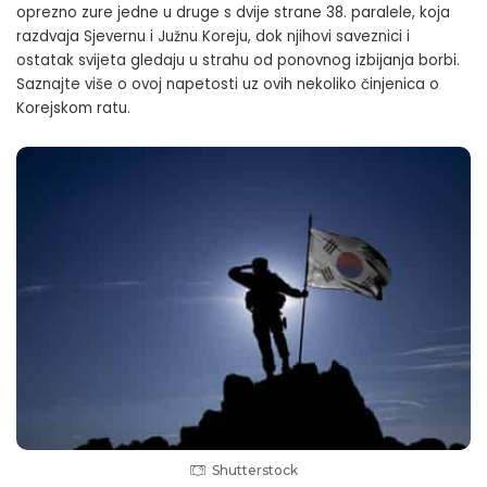
oprezno zure jedne u druge s dvije strane 38. paralele, koja
razdvaja Sjevernu i Južnu Koreju, dok njihovi saveznici i
ostatak svijeta gledaju u strahu od ponovnog izbijanja borbi.
Saznajte više o ovoj napetosti uz ovih nekoliko činjenica o
Korejskom ratu.
Shutterstock