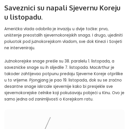
Saveznici su napali Sjevernu Koreju
u listopadu.
Američka vlada odobrila je invaziju u dvije točke: prvo,
uništenje preostalih sjevernokorejskih snaga. I drugo, ujediniti
poluotok pod južnokorejskom vladom, sve dok Kinezi i Sovjeti
ne interveniraju.
Južnokorejske snage prešle su 38. paralelu 1. listopada, a
savezničke snage su ih slijedile 7. listopada. MacArthur je
također zahtijevao potpunu predaju Sjeverne Koreje otprilike
u to vrijeme. Pjongjang je pao 19. listopada, dok su se zračno
desantne snage iskrcale sjevernije kako bi presjekle sve
sjevernokorejske čelnike koji pokušavaju pobjeći u Kinu. Ovo je
samo jedna od zanimljivosti o Korejskom ratu.