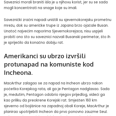
Saveznici morali braniti išla je u njihovu korist, jer su se sada
mogli koncentrirati na snage koje su imali.
Saveznički zračni napadi uništili su sjevernokorejsku prometnu
mrežu, dok su američke trupe iz Japana brzo ojačale Busan.
Unatoč najvećim naporima Sjevernokorejaca, nisu uspjeli
probiti ono što su saveznici nazvali Busanski perimetar, što ih
je spriječilo da konačno dobiju rat.
Amerikanci su ubrzo izvršili
protunapad na komuniste kod
Incheona.
MacArthur zalagao se za napad na Incheon ubrzo nakon
početka Korejskog rata, ali ga je Pentagon nadglasao. Sada
je, međutim, Pentagon odobrio njegov prijedlog, videći ga
kao priliku da preokrene Korejski rat. Smješten 160 km
sjeverno od bojišnice na zapadnoj obali Koreje, MacArthur je
planirao upotrijebiti Incheon da prvo ponovno zauzme Seul.