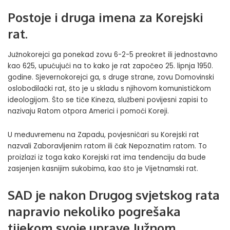
Postoje i druga imena za Korejski
rat.
Južnokorejci ga ponekad zovu 6-2-5 preokret ili jednostavno
kao 625, upućujući na to kako je rat započeo 25. lipnja 1950.
godine. Sjevernokorejci ga, s druge strane, zovu Domovinski
oslobodilački rat, što je u skladu s njihovom komunističkom
ideologijom. Što se tiče Kineza, službeni povijesni zapisi to
nazivaju Ratom otpora Americi i pomoći Koreji.
U međuvremenu na Zapadu, povjesničari su Korejski rat
nazvali Zaboravljenim ratom ili čak Nepoznatim ratom. To
proizlazi iz toga kako Korejski rat ima tendenciju da bude
zasjenjen kasnijim sukobima, kao što je
Vijetnamski rat
.
SAD je nakon Drugog svjetskog rata
napravio nekoliko pogrešaka
tijekom svoje uprave Južnom