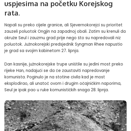
uspjesima na početku Korejskog
rata.
Napali su preko cijele granice, ali Sjevernokorejci su prioritet
zauzeli poluotok Ongjin na zapadnoj obali. Zatim su krenuli da
okruže Seul i zauzmu grad prije nego što su napredovali niz
poluotok. Južnokorejski predsjednik Syngman Rhee napustio
je grad sa svojim kabinetom 27. lipnja.
Dan kasnije, južnokorejske trupe uništile su jedini most preko
rijeke Han, nadajući se da će zaustaviti napredovanje
komunista. Poginulo je na stotine civila kad je most
eksplodirao, ali unatoč ovom i drugim očajničkim naporima,
Seul je ipak pao u ruke komunističkih snaga 28. lipnja.