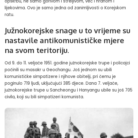
opskrbu, ne samo gorivom i streljivom, već i hranom i
lijekovima. Ovo je samo jedna od zanimljivosti o Korejskom
ratu.
Južnokorejske snage u to vrijeme su
nastavile antikomunističke mjere
na svom teritoriju.
Od 9. do 11. veljače 1951. godine južnokorejske trupe i policajci
počinili su masakr u Geochangu. Još jednom su ubili
komunističke simpatizere i njihove obitelji, pri čemu je
poginulo 719 ljudi, uključujući 385 djece. Dana 7. veljače,
južnokorejske trupe u Sancheongu i Hanyangu ubile su još 705
civila, koji su bili simpatizeri komunista.