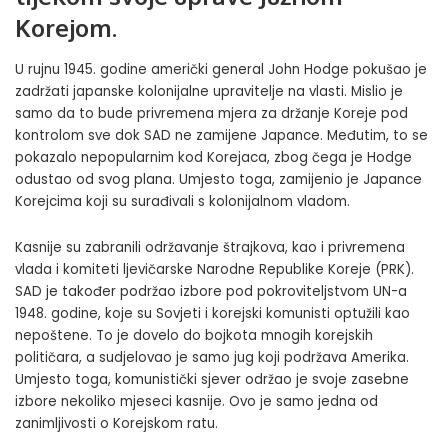
Korejom.
U rujnu 1945. godine američki general John Hodge pokušao je
zadržati japanske kolonijalne upravitelje na vlasti. Mislio je
samo da to bude privremena mjera za držanje Koreje pod
kontrolom sve dok SAD ne zamijene Japance. Međutim, to se
pokazalo nepopularnim kod Korejaca, zbog čega je Hodge
odustao od svog plana. Umjesto toga, zamijenio je Japance
Korejcima koji su surađivali s kolonijalnom vladom.
Kasnije su zabranili održavanje štrajkova, kao i privremena
vlada i komiteti ljevičarske Narodne Republike Koreje (PRK).
SAD je također podržao izbore pod pokroviteljstvom UN-a
1948. godine, koje su Sovjeti i korejski komunisti optužili kao
nepoštene. To je dovelo do bojkota mnogih korejskih
političara, a sudjelovao je samo jug koji podržava Amerika.
Umjesto toga, komunistički sjever održao je svoje zasebne
izbore nekoliko mjeseci kasnije. Ovo je samo jedna od
zanimljivosti o Korejskom ratu.