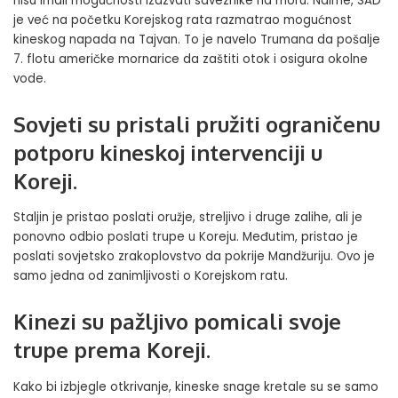
nisu imali mogućnosti izazvati saveznike na moru. Naime, SAD
je već na početku Korejskog rata razmatrao mogućnost
kineskog napada na Tajvan. To je navelo Trumana da pošalje
7. flotu američke mornarice da zaštiti otok i osigura okolne
vode.
Sovjeti su pristali pružiti ograničenu
potporu kineskoj intervenciji u
Koreji.
Staljin je pristao poslati oružje, streljivo i druge zalihe, ali je
ponovno odbio poslati trupe u Koreju. Međutim, pristao je
poslati sovjetsko zrakoplovstvo da pokrije Mandžuriju. Ovo je
samo jedna od zanimljivosti o Korejskom ratu.
Kinezi su pažljivo pomicali svoje
trupe prema Koreji.
Kako bi izbjegle otkrivanje, kineske snage kretale su se samo