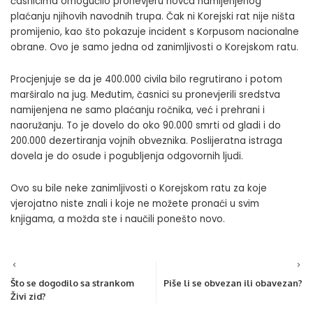
časnicima omogućilo pronevjeru novca namijenjenog
plaćanju njihovih navodnih trupa. Čak ni Korejski rat nije ništa
promijenio, kao što pokazuje incident s Korpusom nacionalne
obrane. Ovo je samo jedna od zanimljivosti o Korejskom ratu.
Procjenjuje se da je 400.000 civila bilo regrutirano i potom
marširalo na jug. Međutim, časnici su pronevjerili sredstva
namijenjena ne samo plaćanju ročnika, već i prehrani i
naoružanju. To je dovelo do oko 90.000 smrti od gladi i do
200.000 dezertiranja vojnih obveznika. Poslijeratna istraga
dovela je do osude i pogubljenja odgovornih ljudi.
Ovo su bile neke zanimljivosti o Korejskom ratu za koje
vjerojatno niste znali i koje ne možete pronaći u svim
knjigama
, a možda ste i naučili ponešto novo.
Što se dogodilo sa strankom
Piše li se obvezan ili obavezan?
Živi zid?