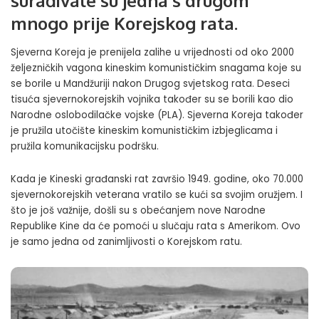
surađivale su jedna s drugom
mnogo prije Korejskog rata.
Sjeverna Koreja je prenijela zalihe u vrijednosti od oko 2000
željezničkih vagona kineskim komunističkim snagama koje su
se borile u Mandžuriji nakon Drugog svjetskog rata. Deseci
tisuća sjevernokorejskih vojnika također su se borili kao dio
Narodne oslobodilačke vojske (PLA). Sjeverna Koreja također
je pružila utočište kineskim komunističkim izbjeglicama i
pružila komunikacijsku podršku.
Kada je Kineski građanski rat završio 1949. godine, oko 70.000
sjevernokorejskih veterana vratilo se kući sa svojim oružjem. I
što je još važnije, došli su s obećanjem nove Narodne
Republike Kine da će pomoći u slučaju rata s Amerikom. Ovo
je samo jedna od zanimljivosti o Korejskom ratu.