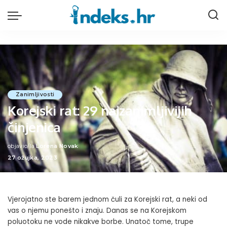
Zanimljivosti
Korejski rat: 29 najzanimljivijih
činjenica
objavio/la
Lorena Novak
Posted
27 ožujka, 2023
by
Vjerojatno ste barem jednom čuli za Korejski rat, a neki od
vas o njemu ponešto i znaju. Danas se na Korejskom
poluotoku ne vode nikakve borbe. Unatoč tome, trupe