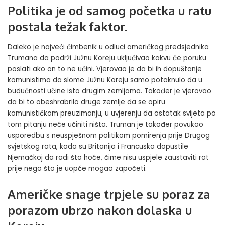
Politika je od samog početka u ratu
postala težak faktor.
Daleko je najveći čimbenik u odluci američkog predsjednika
Trumana da podrži Južnu Koreju uključivao kakvu će poruku
poslati ako on to ne učini. Vjerovao je da bi ih dopuštanje
komunistima da slome Južnu Koreju samo potaknulo da u
budućnosti učine isto drugim zemljama. Također je vjerovao
da bi to obeshrabrilo druge zemlje da se opiru
komunističkom preuzimanju, u uvjerenju da ostatak svijeta po
tom pitanju neće učiniti ništa. Truman je također povukao
usporedbu s neuspješnom politikom pomirenja prije Drugog
svjetskog rata, kada su Britanija i Francuska dopustile
Njemačkoj da radi što hoće, čime nisu uspjele zaustaviti rat
prije nego što je uopće mogao započeti.
Američke snage trpjele su poraz za
porazom ubrzo nakon dolaska u