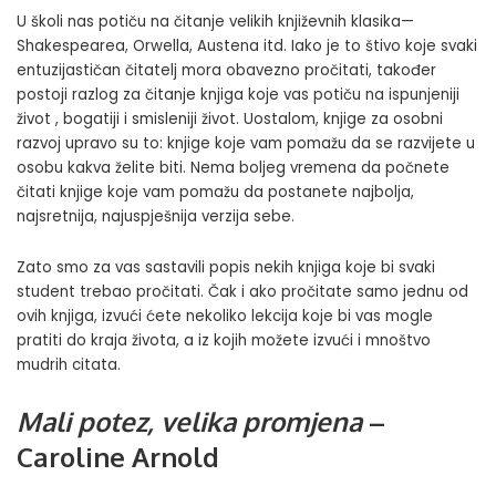
U školi nas potiču na čitanje velikih književnih klasika—
Shakespearea, Orwella, Austena itd. Iako je to štivo koje svaki
entuzijastičan čitatelj mora obavezno pročitati, također
postoji razlog za čitanje knjiga koje vas potiču na ispunjeniji
život , bogatiji i smisleniji život. Uostalom, knjige za osobni
razvoj upravo su to: knjige koje vam pomažu da se razvijete u
osobu kakva želite biti. Nema boljeg vremena da počnete
čitati knjige koje vam pomažu da postanete najbolja,
najsretnija, najuspješnija verzija sebe.
Zato smo za vas sastavili popis nekih knjiga koje bi svaki
student trebao pročitati. Čak i ako pročitate samo jednu od
ovih knjiga, izvući ćete nekoliko lekcija koje bi vas mogle
pratiti do kraja života, a iz kojih možete izvući i
mnoštvo
mudrih citata
.
Mali potez, velika promjena
–
Caroline Arnold