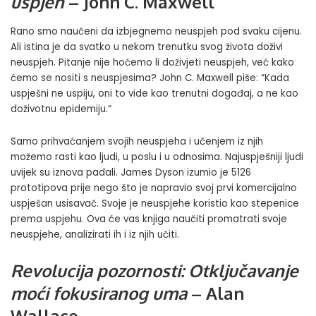
uspjeh
– John C. Maxwell
Rano smo naučeni da izbjegnemo neuspjeh pod svaku cijenu.
Ali istina je da svatko u nekom trenutku svog života doživi
neuspjeh. Pitanje nije hoćemo li doživjeti neuspjeh, već kako
ćemo se nositi s neuspjesima? John C. Maxwell piše: “Kada
uspješni ne uspiju, oni to vide kao trenutni događaj, a ne kao
doživotnu epidemiju.“
Samo prihvaćanjem svojih neuspjeha i učenjem iz njih
možemo rasti kao ljudi, u poslu i u odnosima. Najuspješniji ljudi
uvijek su iznova padali. James Dyson izumio je 5126
prototipova prije nego što je napravio svoj prvi komercijalno
uspješan usisavač. Svoje je neuspjehe koristio kao stepenice
prema uspjehu. Ova će vas knjiga naučiti promatrati svoje
neuspjehe, analizirati ih i iz njih učiti.
Revolucija pozornosti: Otključavanje
moći fokusiranog uma
– Alan
Wallace