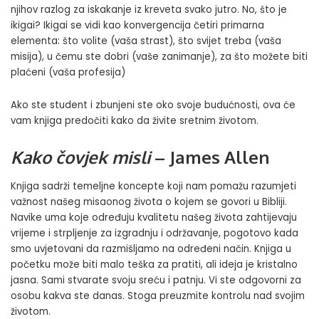
njihov razlog za iskakanje iz kreveta svako jutro. No, što je
ikigai? Ikigai se vidi kao konvergencija četiri primarna
elementa: što volite (vaša strast), što svijet treba (vaša
misija), u čemu ste dobri (vaše zanimanje), za što možete biti
plaćeni (vaša profesija)
Ako ste student i zbunjeni ste oko svoje budućnosti, ova će
vam knjiga predočiti kako da živite sretnim životom.
Kako čovjek misli
– James Allen
Knjiga sadrži temeljne koncepte koji nam pomažu razumjeti
važnost našeg misaonog života o kojem se govori u Bibliji.
Navike uma koje određuju kvalitetu našeg života zahtijevaju
vrijeme i strpljenje za izgradnju i održavanje, pogotovo kada
smo uvjetovani da razmišljamo na određeni način. Knjiga u
početku može biti malo teška za pratiti, ali ideja je kristalno
jasna. Sami stvarate svoju sreću i patnju. Vi ste odgovorni za
osobu kakva ste danas. Stoga preuzmite kontrolu nad svojim
životom.