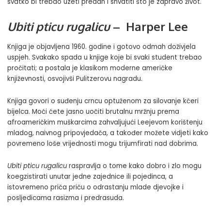
svatko bi trebao uzeti predah i shvatiti što je zapravo život.
Ubiti pticu rugalicu
– Harper Lee
Knjiga je objavljena 1960. godine i gotovo odmah doživjela
uspjeh. Svakako spada u knjige koje bi svaki student trebao
pročitati; a postala je klasikom moderne američke
književnosti, osvojivši Pulitzerovu nagradu.
Knjiga govori o suđenju crncu optuženom za silovanje kćeri
bijelca. Moći ćete jasno uočiti brutalnu mržnju prema
afroameričkim muškarcima zahvaljujući Leejevom korištenju
mladog, naivnog pripovjedača, a također možete vidjeti kako
povremeno loše vrijednosti mogu trijumfirati nad dobrima.
Ubiti pticu rugalicu
raspravlja o tome kako dobro i zlo mogu
koegzistirati unutar jedne zajednice ili pojedinca, a
istovremeno priča priču o odrastanju mlade djevojke i
posljedicama rasizma i predrasuda.