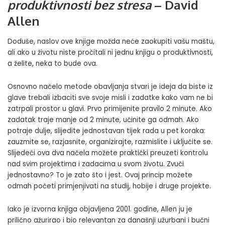
produktivnosti bez stresa
– David
Allen
Doduše, naslov ove knjige možda neće zaokupiti vašu maštu,
ali ako u životu niste pročitali ni jednu knjigu o produktivnosti,
a želite, neka to bude ova.
Osnovno načelo metode obavljanja stvari je ideja da biste iz
glave trebali izbaciti sve svoje misli i zadatke kako vam ne bi
zatrpali prostor u glavi. Prvo primijenite pravilo 2 minute. Ako
zadatak traje manje od 2 minute, učinite ga odmah. Ako
potraje dulje, slijedite jednostavan tijek rada u pet koraka:
zauzmite se, razjasnite, organizirajte, razmislite i uključite se.
Slijedeći ova dva načela možete praktički preuzeti kontrolu
nad svim projektima i zadacima u svom životu. Zvuči
jednostavno? To je zato što i jest. Ovaj princip možete
odmah početi primjenjivati ​​na studij, hobije i druge projekte.
Iako je izvorna knjiga objavljena 2001. godine, Allen ju je
prilično ažurirao i bio relevantan za današnji užurbani i bučni