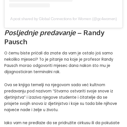
A post shared by Global Connections for Women (@gc4women)
Posljednje predavanje
– Randy
Pausch
O čemu biste pričali da znate da vam je ostalo još samo
nekoliko mjeseci? To je pitanje na koje je profesor Randy
Pausch morao odgovoriti mjesec dana nakon što mu je
dijagnosticiran terminalni rak.
Ova se knjiga temelji na njegovom sada već kultnom
predavanju pod nazivom “Stvarno ostvariti svoje snove iz
djetinjstva” i izaziva njegove studente i čitatelje da se
prisjete svojih snova iz djetinjstva i koje su tada bile njihove
najveće nade i želje u životu.
Iako vam ne predlaže da se pridružite cirkusu ili da pokušate