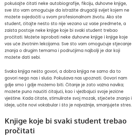
pokušajte čitati neke autobiografije, fikciju, duhovne knjige,
sve što vam omogućuje da istražite drugačiji svijet kojem ne
možete svjedočiti u svom profesionalnom životu. Ako ste
student, čitajte nešto što nije vezano uz vaše predmete, a
zaista postoje neke knjige koje bi svaki student trebao
pročitati. Možete isprobati neke duhovne knjige i knjige koje
vas uče životnim lekcijama. Sve što vam omogućuje stjecanje
znanja o drugim temama i područjima najbolji je dar koji
možete dati sebi.
Svaka knjiga nešto govori, a dobra knjiga ne samo da to
govori nego nas i sluša. Pokušava nas upoznati. Govori nam
gdje smo i gdje možemo biti. Čitanje je zato važna navika;
možete puno naučiti čitajući, kao i vježbajući svoje jezične
vještine. Kada čitate,
stimulirate svoj mozak
, stječete znanja i
ideje, učite novi vokabular i što je najvažnije, smanjujete stres.
Knjige koje bi svaki student trebao
pročitati