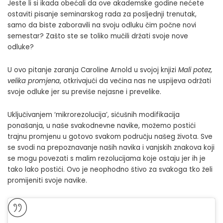
Jeste li si ikada obećali da ove akademske godine nećete
ostaviti pisanje seminarskog rada za posljednji trenutak,
samo da biste zaboravili na svoju odluku čim počne novi
semestar? Zašto ste se toliko mučili držati svoje nove
odluke?
U ovo pitanje zaranja Caroline Arnold u svojoj knjizi
Mali potez,
velika promjena
, otkrivajući da većina nas ne uspijeva održati
svoje odluke jer su previše nejasne i prevelike.
Uključivanjem ‘mikrorezolucija’, sićušnih modifikacija
ponašanja, u naše svakodnevne navike, možemo postići
trajnu promjenu u gotovo svakom području našeg života. Sve
se svodi na prepoznavanje naših navika i vanjskih znakova koji
se mogu povezati s malim rezolucijama koje ostaju jer ih je
tako lako postići. Ovo je neophodno štivo za svakoga tko želi
promijeniti svoje navike.