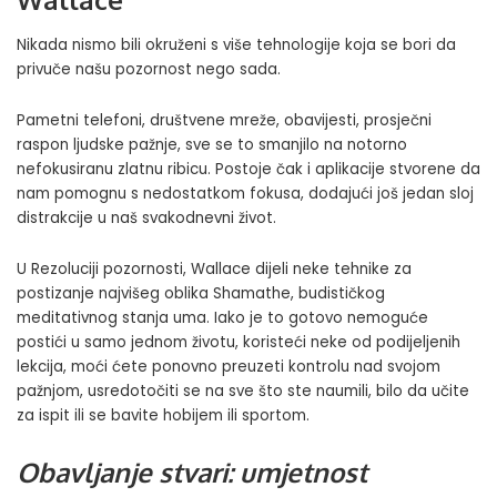
Nikada nismo bili okruženi s više tehnologije koja se bori da
privuče našu pozornost nego sada.
Pametni telefoni, društvene mreže, obavijesti, prosječni
raspon ljudske pažnje, sve se to smanjilo na notorno
nefokusiranu zlatnu ribicu. Postoje čak i aplikacije stvorene da
nam pomognu s nedostatkom fokusa, dodajući još jedan sloj
distrakcije u naš svakodnevni život.
U Rezoluciji pozornosti, Wallace dijeli neke tehnike za
postizanje najvišeg oblika Shamathe, budističkog
meditativnog stanja uma. Iako je to gotovo nemoguće
postići u samo jednom životu, koristeći neke od podijeljenih
lekcija, moći ćete ponovno preuzeti kontrolu nad svojom
pažnjom, usredotočiti se na sve što ste naumili, bilo da učite
za ispit ili se bavite hobijem ili sportom.
Obavljanje stvari: umjetnost