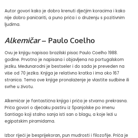
Autor govori kako je dobro krenuti dječjim koracima i kako
nije dobro paničariti, a puno priča i o druženju s pozitivnim
ljudima.
Alkemičar
– Paulo Coelho
Ovu je knjigu napisao brazilski pisac Paulo Coelho 1988.
godine. Prvotno je napisana i objavljena na portugalskom
jeziku. Međunarodni je bestseler i do sada je preveden na
više od 70 jezika. Knjiga je relativno kratka i ima oko 167
stranica. Tema ove knjige pronalaženje je vlastite sudbine ili
svrhe u životu.
Alkemičar je fantastična knjiga i priča je stvarno prekrasna.
Priča govori o dječaku pastiru iz Španjolske po imenu
Santiago koji stalno sanja isti san o blagu, a koje leži u
egipatskim piramidama.
Izbor riječi je besprijekoran, pun mudrosti i filozofije. Priča je