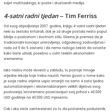
svijet multitaskinga, e-pošte i društvenih medija.
4-satni radni tjedan
– Tim Ferriss
Od svog objavljivanja 2007. godine, knjigu
4-satni radni tjedan
neki su žestoko kritizirali, dok je za druge postala nešto poput
biblije o poslovnom i životnom stilu. Glavna je premisa da je
tradicionalni koncept umirovljenja, odgođenog zadovoljstva i
rada od 9 do 5 zastario i da nema razloga čekati da ostarite
kako biste uživali, posebno u ovim teškim ekonomskim
vremenima.
Iako naslov može dovesti u zabludu, tu postoje mnoge
vrijedne lekcije koje treba naučiti. Ferriss govori o tome kako
je svoje radno vrijeme uspio smanjiti na samo 4 sata tjedno
automatiziranjem i eksternaliziranjem velikih dijelova svog
poslovanja, istovremeno povećavajući svoj prihod s 40.000
USD godišnje na 40.000 USD mjesečno.
Čak i ako niste zainteresirani za to da postanete poduzetnik,