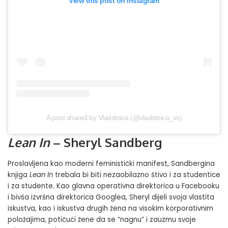
View this post on Instagram
A post shared by Vladstoica (@vladstoica_vs)
Lean In
– Sheryl Sandberg
Proslavljena kao moderni feministički manifest, Sandbergina
knjiga
Lean In
trebala bi biti nezaobilazno štivo i za studentice
i za studente. Kao glavna operativna direktorica u Facebooku
i bivša izvršna direktorica Googlea, Sheryl dijeli svoja vlastita
iskustva, kao i iskustva drugih žena na visokim korporativnim
položajima, potičući žene da se “nagnu” i zauzmu svoje