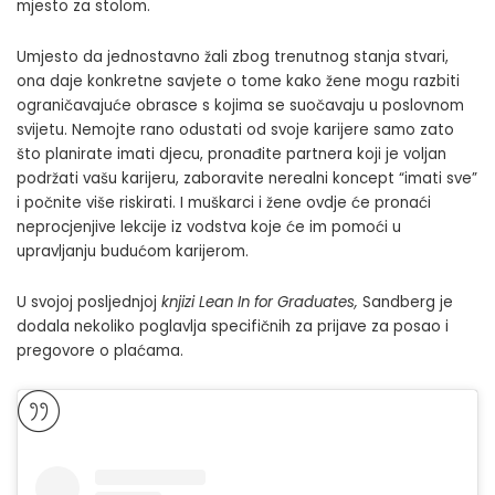
mjesto za stolom.
Umjesto da jednostavno žali zbog trenutnog stanja stvari,
ona daje konkretne savjete o tome kako žene mogu razbiti
ograničavajuće obrasce s kojima se suočavaju u poslovnom
svijetu. Nemojte rano odustati od svoje karijere samo zato
što planirate imati djecu, pronađite partnera koji je voljan
podržati vašu karijeru, zaboravite nerealni koncept “imati sve”
i počnite više riskirati. I muškarci i žene ovdje će pronaći
neprocjenjive lekcije iz vodstva koje će im pomoći u
upravljanju budućom karijerom.
U svojoj posljednjoj
knjizi Lean In for Graduates,
Sandberg je
dodala nekoliko poglavlja specifičnih za prijave za posao i
pregovore o plaćama.