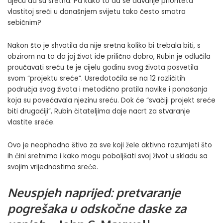
djecu da su sretna. Pa kako to da se davanje prioriteta
vlastitoj sreći u današnjem svijetu tako često smatra
sebičnim?
Nakon što je shvatila da nije sretna koliko bi trebala biti, s
obzirom na to da joj život ide prilično dobro, Rubin je odlučila
proučavati sreću te je cijelu godinu svog života posvetila
svom “projektu sreće”. Usredotočila se na 12 različitih
područja svog života i metodično pratila navike i ponašanja
koja su povećavala njezinu sreću. Dok će “svačiji projekt sreće
biti drugačiji”, Rubin čitateljima daje nacrt za stvaranje
vlastite sreće.
Ovo je neophodno štivo za sve koji žele aktivno razumjeti što
ih čini sretnima i kako mogu poboljšati svoj život u skladu sa
svojim vrijednostima sreće.
Neuspjeh naprijed: pretvaranje
pogrešaka u odskočne daske za