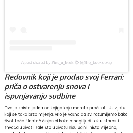
A post shared by 𝐏𝐢𝐜𝐤_𝐚_𝐛𝐨𝐨𝐤 📚 (@the_booklooks)
Redovnik koji je prodao svoj Ferrari:
priča o ostvarenju snova i
ispunjavanju sudbine
Ovo je zaista jedna od knjiga koje morate pročitati. U svijetu
koji se tako brzo mijenja, vrlo je važno da svi razumijemo kako
život teče. Unatoč činjenici kako mnogi ljudi tek u starosti
shvaćaju život i žale što u životu nisu učinili ništa vrijedno,