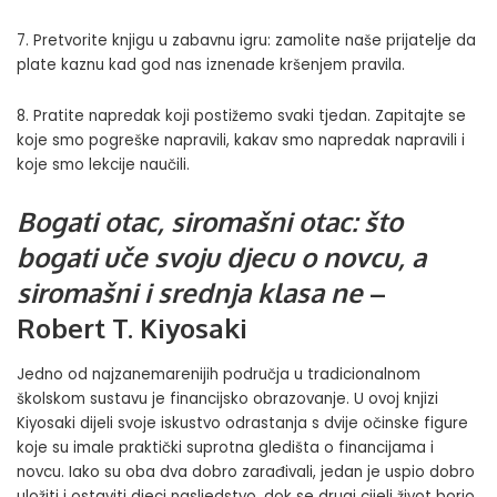
7. Pretvorite knjigu u zabavnu igru: zamolite naše prijatelje da
plate kaznu kad god nas iznenade kršenjem pravila.
8. Pratite napredak koji postižemo svaki tjedan. Zapitajte se
koje smo pogreške napravili, kakav smo napredak napravili i
koje smo lekcije naučili.
Bogati otac, siromašni otac: što
bogati uče svoju djecu o novcu, a
siromašni i srednja klasa ne
–
Robert T. Kiyosaki
Jedno od najzanemarenijih područja u tradicionalnom
školskom sustavu je financijsko obrazovanje. U ovoj knjizi
Kiyosaki dijeli svoje iskustvo odrastanja s dvije očinske figure
koje su imale praktički suprotna gledišta o financijama i
novcu. Iako su oba dva dobro zarađivali, jedan je uspio dobro
uložiti i ostaviti djeci nasljedstvo, dok se drugi cijeli život borio