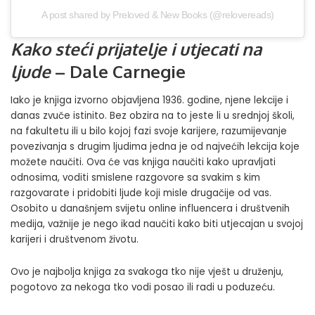
A post shared by Preloved & New Books (@relovereads)
Kako steći prijatelje i utjecati na
ljude
– Dale Carnegie
Iako je knjiga izvorno objavljena 1936. godine, njene lekcije i
danas zvuče istinito. Bez obzira na to jeste li u srednjoj školi,
na fakultetu ili u bilo kojoj fazi svoje karijere, razumijevanje
povezivanja s drugim ljudima jedna je od najvećih lekcija koje
možete naučiti. Ova će vas knjiga naučiti kako upravljati
odnosima, voditi smislene razgovore sa svakim s kim
razgovarate i pridobiti ljude koji misle drugačije od vas.
Osobito u današnjem svijetu online influencera i društvenih
medija, važnije je nego ikad naučiti kako biti utjecajan u svojoj
karijeri i društvenom životu.
Ovo je najbolja knjiga za svakoga tko nije vješt u druženju,
pogotovo za nekoga tko vodi posao ili radi u poduzeću.