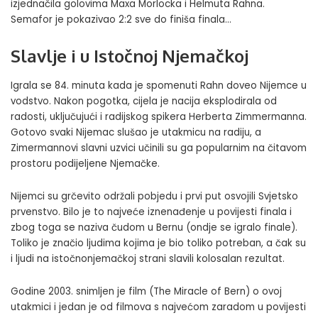
izjednačila golovima Maxa Morlocka i Helmuta Rahna.
Semafor je pokazivao 2:2 sve do finiša finala…
Slavlje i u Istočnoj Njemačkoj
Igrala se 84. minuta kada je spomenuti Rahn doveo Nijemce u
vodstvo. Nakon pogotka, cijela je nacija eksplodirala od
radosti, uključujući i radijskog spikera Herberta Zimmermanna.
Gotovo svaki Nijemac slušao je utakmicu na radiju, a
Zimermannovi slavni uzvici učinili su ga popularnim na čitavom
prostoru podijeljene Njemačke.
Nijemci su grčevito održali pobjedu i prvi put osvojili Svjetsko
prvenstvo. Bilo je to najveće iznenađenje u povijesti finala i
zbog toga se naziva čudom u Bernu (ondje se igralo finale).
Toliko je značio ljudima kojima je bio toliko potreban, a čak su
i ljudi na istočnonjemačkoj strani slavili kolosalan rezultat.
Godine 2003. snimljen je film (The Miracle of Bern) o ovoj
utakmici i jedan je od
filmova
s najvećom zaradom u povijesti