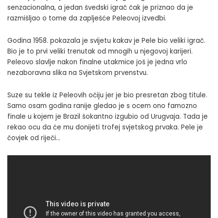
senzacionalna, a jedan švedski igrač čak je priznao da je
razmišljao o tome da zaplješće Peleovoj izvedbi.
Godina 1958. pokazala je svijetu kakav je Pele bio veliki igrač.
Bio je to prvi veliki trenutak od mnogih u njegovoj karijeri.
Peleovo slavlje nakon finalne utakmice još je jedna vrlo
nezaboravna slika na Svjetskom prvenstvu.
Suze su tekle iz Peleovih očiju jer je bio presretan zbog titule.
Samo osam godina ranije gledao je s ocem ono famozno
finale u kojem je Brazil šokantno izgubio od Urugvaja. Tada je
rekao ocu
da će mu donijeti trofej svjetskog prvaka. Pele je
čovjek od riječi…