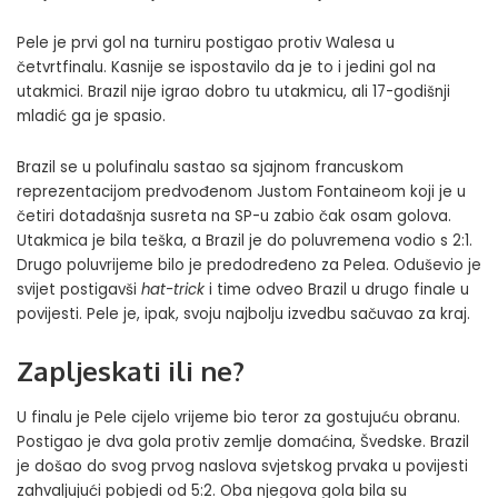
Pele je prvi gol na turniru postigao protiv Walesa u
četvrtfinalu. Kasnije se ispostavilo da je to i jedini gol na
utakmici. Brazil nije igrao dobro tu utakmicu, ali 17-godišnji
mladić ga je spasio.
Brazil se u polufinalu sastao sa sjajnom francuskom
reprezentacijom predvođenom Justom Fontaineom koji je u
četiri dotadašnja susreta na SP-u zabio čak osam golova.
Utakmica je bila teška, a Brazil je do poluvremena vodio s 2:1.
Drugo poluvrijeme bilo je predodređeno za Pelea. Oduševio je
svijet postigavši
hat-trick
i time odveo Brazil u drugo finale u
povijesti. Pele je, ipak, svoju najbolju izvedbu sačuvao za kraj.
Zapljeskati ili ne?
U finalu je Pele cijelo vrijeme bio teror za gostujuću obranu.
Postigao je dva gola protiv zemlje domaćina, Švedske. Brazil
je došao do svog prvog naslova svjetskog prvaka u povijesti
zahvaljujući pobjedi od 5:2. Oba njegova gola bila su