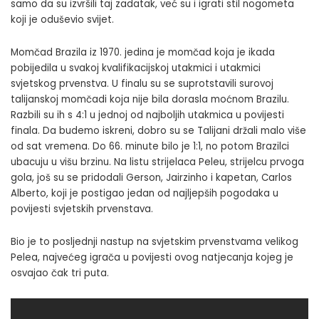
samo da su izvršili taj zadatak, već su i igrati stil nogometa
koji je oduševio svijet.
Momčad Brazila iz 1970. jedina je momčad koja je ikada
pobijedila u svakoj kvalifikacijskoj utakmici i utakmici
svjetskog prvenstva. U finalu su se suprotstavili surovoj
talijanskoj momčadi koja nije bila dorasla moćnom Brazilu.
Razbili su ih s 4:1 u jednoj od najboljih utakmica u povijesti
finala. Da budemo iskreni, dobro su se Talijani držali malo više
od sat vremena. Do 66. minute bilo je 1:1, no potom Brazilci
ubacuju u višu brzinu. Na listu strijelaca Peleu, strijelcu prvoga
gola, još su se pridodali Gerson, Jairzinho i kapetan, Carlos
Alberto, koji je postigao jedan od najljepših pogodaka u
povijesti svjetskih prvenstava.
Bio je to posljednji nastup na svjetskim prvenstvama velikog
Pelea, najvećeg igrača u povijesti ovog natjecanja kojeg je
osvajao čak tri puta.