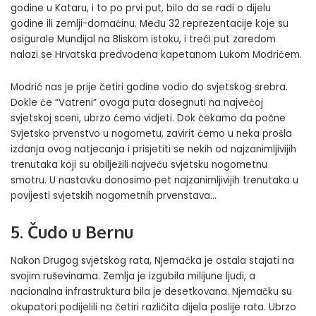
godine u Kataru, i to po prvi put, bilo da se radi o dijelu
godine ili zemlji-domaćinu. Među 32 reprezentacije koje su
osigurale Mundijal na Bliskom istoku, i treći put zaredom
nalazi se Hrvatska predvođena kapetanom Lukom Modrićem.
Modrić nas je prije četiri godine vodio do svjetskog srebra.
Dokle će “Vatreni” ovoga puta dosegnuti na najvećoj
svjetskoj sceni, ubrzo ćemo vidjeti. Dok čekamo da počne
Svjetsko prvenstvo u nogometu
, zavirit ćemo u neka prošla
izdanja ovog natjecanja i prisjetiti se nekih od najzanimljivijih
trenutaka koji su obilježili najveću svjetsku nogometnu
smotru. U nastavku donosimo pet najzanimljivijih trenutaka u
povijesti svjetskih nogometnih prvenstava…
5. Čudo u Bernu
Nakon Drugog svjetskog rata, Njemačka je ostala stajati na
svojim ruševinama. Zemlja je izgubila milijune ljudi, a
nacionalna infrastruktura bila je desetkovana. Njemačku su
okupatori podijelili na četiri različita dijela poslije rata. Ubrzo