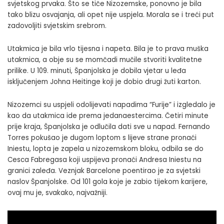
svjetskog prvaka. Što se tiče Nizozemske, ponovno je bila
tako blizu osvajanja, ali opet nije uspjela. Morala se i treći put
zadovoljiti svjetskim srebrom.
Utakmica je bila vrlo tijesna i napeta. Bila je to prava muška
utakmica, a obje su se momčadi mučile stvoriti kvalitetne
prilike. U 109. minuti, Španjolska je dobila vjetar u leđa
isključenjem Johna Heitinge koji je dobio drugi žuti karton.
Nizozemci su uspjeli odolijevati napadima “Furije” i izgledalo je
kao da utakmica ide prema jedanaestercima. Četiri minute
prije kraja, Španjolska je odlučila dati sve u napad. Fernando
Torres pokušao je dugom loptom s lijeve strane pronaći
Iniestu, lopta je zapela u nizozemskom bloku, odbila se do
Cesca Fabregasa koji uspijeva pronaći Andresa Iniestu na
granici zaleđa. Veznjak Barcelone poentirao je za svjetski
naslov Španjolske. Od 101 gola koje je zabio tijekom karijere,
ovaj mu je, svakako, najvažniji.