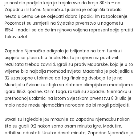
je nastala podjela koja je trajala sve do kraja 80-ih – na
Zapadnu i Istočnu Njemačku. Ljudima je očajnički trebalo
nešto u čemu će se osjećati dobro i podići im raspoloženje.
Pozornost su usmjerili na Svjetsko prvenstvo u nogometu
1954. i nadali se da će im njihova voljena reprezentacija pružiti
takav uzlet.
Zapadna Njemačka odigrala je briljantno na tom turniru i
uspjela se plasirati u finale. No, tu je njihov niz pozitivnih
rezultata trebao završiti. Igrali su protiv Mađarske, koja je u to
vrijeme bila najbolja momčad svijeta. Mađarska je pobijedila u
32 uzastopne utakmice do tog finalnog dvoboja te je na
Mundijal u Švicarsku stigla sa zlatnom olimpijskom medaljom s
Igara 1952. godine. Osim toga, razbili su Zapadnu Njemačku u
prethodnoj utakmici na istom Svjetskom prvenstvu 8:3! Bilo je
malo nade među njemačkim narodom da bi mogli pobijediti.
Stvari su izgledale još mračnije za Zapadnu Njemačku nakon
što su gubili 0:2 nakon samo osam minuta igre. Međutim,
odbili su odustati. Unutar deset minuta, Zapadna Njemačka je