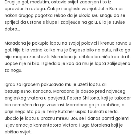
Drugi je gol, međutim, ostavio svijet zapanjen i to iz
opravdanih razloga. Čak je i engleski veznjak John Barnes
nakon drugog pogotka rekao da je uložio svu snagu da se
spriječi da ustane s klupe i zaplješće na golu. Bilo je suviše
dobro…
Maradona je pokupio loptu na svojoj polovici i krenuo ravno u
gol. Nije bilo važno koliko mu je Engleza bilo na putu, nitko ga
nije mogao zaustaviti. Maradona je driblao braniče kao da ih
uopće nije ni bilo. Izgledalo je kao da mu je lopta zalijepljena
za nogu.
Igrač za igračem pokušavao mu je uzeti loptu, ali
bezuspješno. Konačno, Maradona je došao pred najvećeg
engleskog vratara u povijesti, Petera Shiltona, koji je također
bio nemoćan da ga zaustavi. Maradona ga je zaobišao, a
prije nego što ga je Terry Butcher uspio faulirati s leđa,
ubacio je loptu u praznu mrežu. Još se i danas pamti golemi
izljev emocija komentatora Victora Huga Moralesa koji je
obišao svijet.