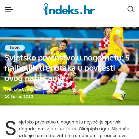
Sport
Svjetsko prvenstvo u nogometu: 5
najboljih trenutaka u povijesti
ovog natjecanja
objavio/la
Urednik
Posted
20 lipnja, 2023
by
S
vjetsko prvenstvo u nogometu najveći je sportski
događaj na svijetu, uz ljetne Olimpijske igre. Sljedeće
izdanje turnira održat će u studenom i prosincu ove