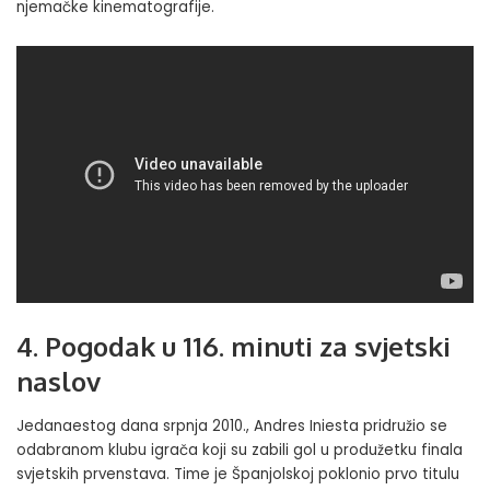
njemačke kinematografije.
4. Pogodak u 116. minuti za svjetski
naslov
Jedanaestog dana srpnja 2010., Andres Iniesta pridružio se
odabranom klubu igrača koji su zabili gol u produžetku finala
svjetskih prvenstava. Time je Španjolskoj poklonio prvo titulu