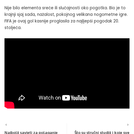
Nije bilo elementa sreće ili slučajnosti oko pogotka. Bio je to
krajnji sjaj sada, nažalost, pokojnog velikana nogometne igre.
FIFA je ovaj gol kasnije proglasila za najljepši pogodak 20.
stoljeća.
Najbolji savjeti za polaganje
Što su stručni studiji i koje sve