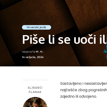
Hrvatski jezik
Piše li se uoči il
objavio/la
M. H.
Posted
14 veljače, 2024
by
Sastavljeno i nesastavlje
SLJEDEĆI
najčešće zbog pogrešnih i
ČLANAK
zajedno ili odvojeno.