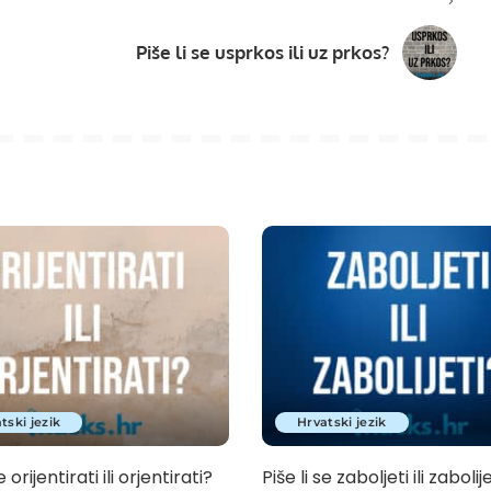
Piše li se usprkos ili uz prkos?
tski jezik
Hrvatski jezik
e orijentirati ili orjentirati?
Piše li se zaboljeti ili zabolij