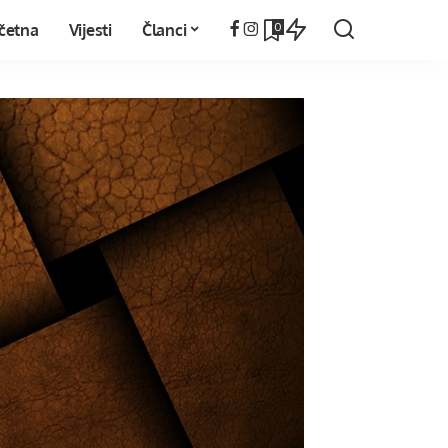
0
četna
Vijesti
Članci