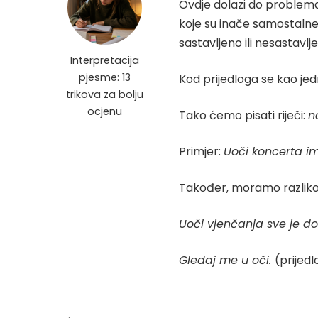
Ovdje dolazi do problema je
koje su inače samostalne,
sastavljeno ili nesastavlj
Interpretacija
pjesme: 13
Kod prijedloga se kao jedn
trikova za bolju
ocjenu
Tako ćemo pisati riječi:
n
Primjer:
Uoči koncerta im
Također, moramo razlikov
Uoči vjenčanja sve je do
Gledaj me u oči.
(prijed