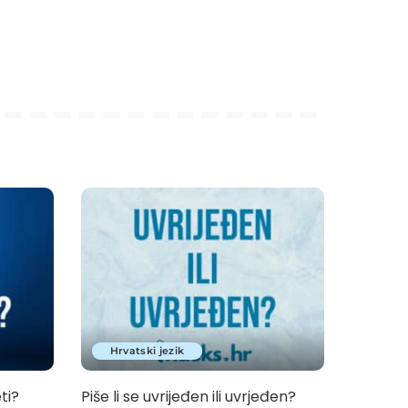
Hrvatski jezik
eti?
Piše li se uvrijeđen ili uvrjeđen?