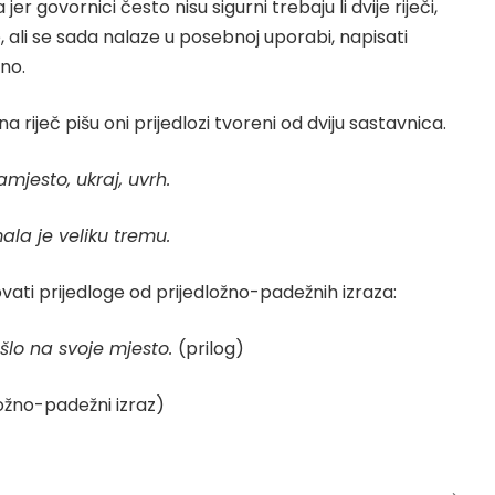
r govornici često nisu sigurni trebaju li dvije riječi,
 ali se sada nalaze u posebnoj uporabi, napisati
eno.
a riječ pišu oni prijedlozi tvoreni od dviju sastavnica.
amjesto, ukraj, uvrh.
ala je veliku tremu.
ati prijedloge od prijedložno-padežnih izraza:
šlo na svoje mjesto.
(prilog)
ložno-padežni izraz)