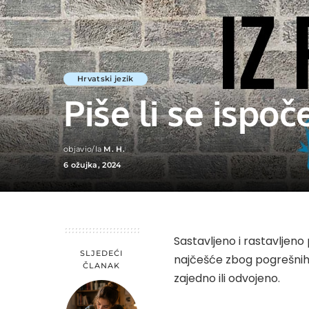
Hrvatski jezik
Piše li se ispoč
objavio/la
M. H.
Posted
6 ožujka, 2024
by
Sastavljeno i rastavljeno 
SLJEDEĆI
najčešće zbog pogrešnih i
ČLANAK
zajedno ili odvojeno.