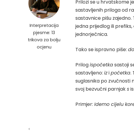
Prilozi se u hrvatskome je
sastavljenih priloga od ra
sastavnice pišu zajedno. T
Interpretacija
jedna prijedlog ili prefik
pjesme: 13
jednorječnica.
trikova za bolju
ocjenu
Tako se ispravno piše:
do
Prilog
ispočetka
sastoji s
sastavljeno:
iz
i
početka
.
suglasnika po zvučnosti na
svoj bezvučni parnjak
s
i
Primjer:
Idemo cijelu kor