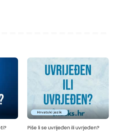
Hrvatski jezik
eti?
Piše li se uvrijeđen ili uvrjeđen?