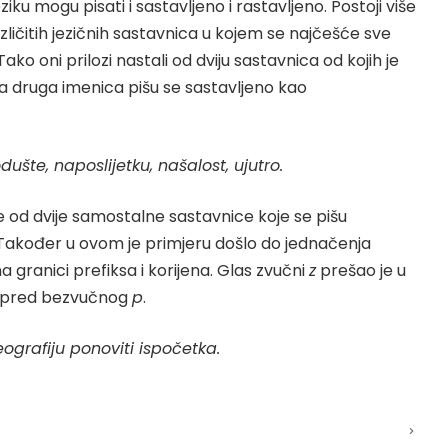
ziku mogu pisati i sastavljeno i rastavljeno. Postoji više
zličitih jezičnih sastavnica u kojem se najčešće sve
ako oni prilozi nastali od dviju sastavnica od kojih je
s, a druga imenica pišu se sastavljeno kao
dušte, naposlijetku, našalost, ujutro.
e od dvije samostalne sastavnice koje se pišu
 Također u ovom je primjeru došlo do jednačenja
 granici prefiksa i korijena. Glas zvučni
z
prešao je u
spred bezvučnog
p
.
eografiju ponoviti ispočetka.