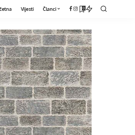
0
četna
Vijesti
Članci