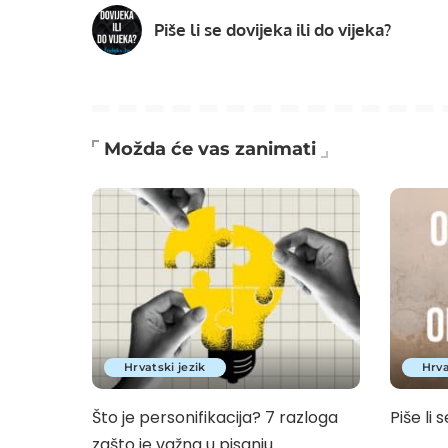
Piše li se dovijeka ili do vijeka?
Možda će vas zanimati
Hrvatski jezik
Hrva
Što je personifikacija? 7 razloga
Piše li s
zašto je važna u pisanju