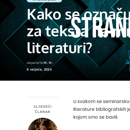
Kako se označuj
za teksta na mr
literaturi?
objavio/la
M. H.
Posted
6 veljače, 2024
by
U svakom se seminarskom
SLJEDEĆI
literature bibliografskih 
ČLANAK
kojom smo se bavili.