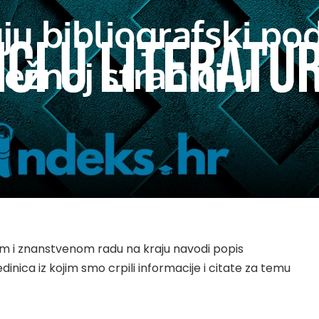
u bibliografski po
ežnoj stranici u
 i znanstvenom radu na kraju navodi popis
jedinica iz kojim smo crpili informacije i citate za temu