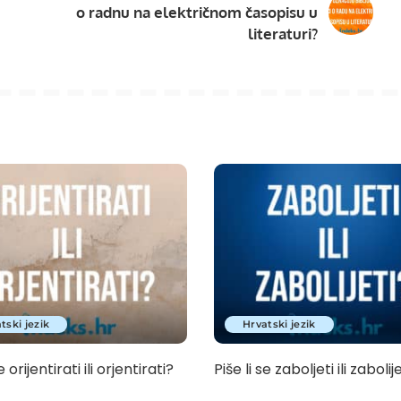
o radnu na električnom časopisu u
literaturi?
tski jezik
Hrvatski jezik
e orijentirati ili orjentirati?
Piše li se zaboljeti ili zabolij