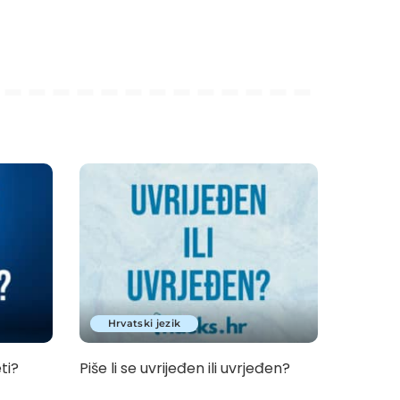
Hrvatski jezik
eti?
Piše li se uvrijeđen ili uvrjeđen?