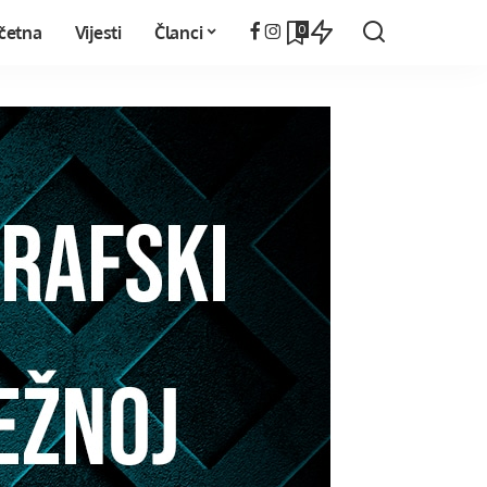
0
četna
Vijesti
Članci