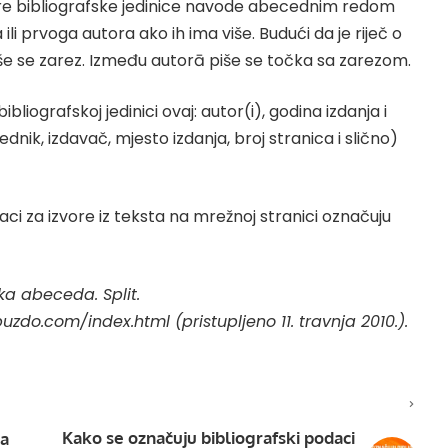
ure bibliografske jedinice navode abecednim redom
i prvoga autora ako ih ima više. Budući da je riječ o
piše se zarez. Između autorā piše se točka sa zarezom.
bliografskoj jedinici ovaj: autor(i), godina izdanja i
ednik, izdavač, mjesto izdanja, broj stranica i slično)
aci za izvore iz teksta na mrežnoj stranici označuju
ka abeceda. Split.
uzdo.com/index.html (pristupljeno 11. travnja 2010.).
Kako se označuju bibliografski podaci
za